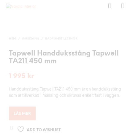
HEM
/
INREDNING
/
BADRUMSTILLBEHÖR
Tapwell Handduksstång Tapwell
TA211 450 mm
1 995
kr
Handduksstång Tapwell TA211 450 mm är en handduksstång
som är tillverkad i mässing och skruvas enkelt fast i väggen.
LÄS MER
ADD TO WISHLIST