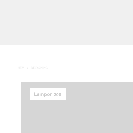
HEM
/
BELYSNING
Lampor
205