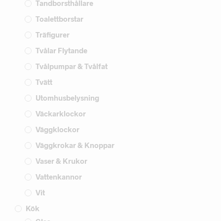
Tandborsthållare
Toalettborstar
Träfigurer
Tvålar Flytande
Tvålpumpar & Tvålfat
Tvätt
Utomhusbelysning
Väckarklockor
Väggklockor
Väggkrokar & Knoppar
Vaser & Krukor
Vattenkannor
Vit
Kök