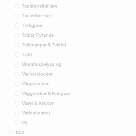
Tandborsthållare
Toalettborstar
Träfigurer
Tvålar Flytande
Tvålpumpar & Tvålfat
Tvätt
Utomhusbelysning
Väckarklockor
Väggklockor
Väggkrokar & Knoppar
Vaser & Krukor
Vattenkannor
Vit
Kök