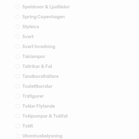
Speldosor & Ljudlådor
Spring Copenhagen
Styleica
Svart
Svart Inredning
Taklampor
Tallrikar & Fat
Tandborsthållare
Toalettborstar
Träfigurer
Tvålar Flytande
Tvålpumpar & Tvålfat
Tvätt
Utomhusbelysning