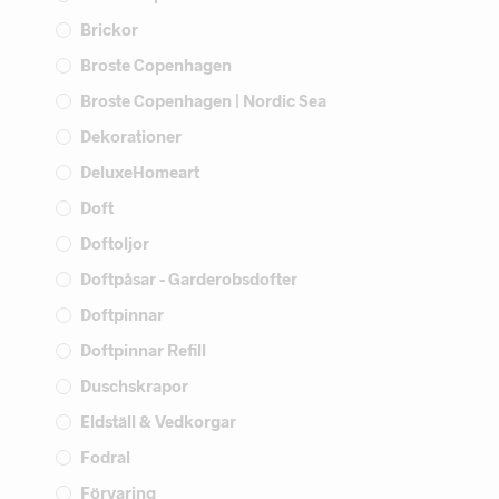
Brickor
Broste Copenhagen
Broste Copenhagen | Nordic Sea
Dekorationer
DeluxeHomeart
Doft
Doftoljor
Doftpåsar - Garderobsdofter
Doftpinnar
Doftpinnar Refill
Duschskrapor
Eldställ & Vedkorgar
Fodral
Förvaring