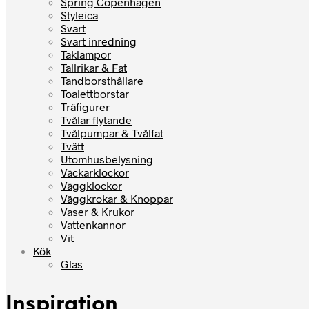
Spring Copenhagen
Styleica
Svart
Svart inredning
Taklampor
Tallrikar & Fat
Tandborsthållare
Toalettborstar
Träfigurer
Tvålar flytande
Tvålpumpar & Tvålfat
Tvätt
Utomhusbelysning
Väckarklockor
Väggklockor
Väggkrokar & Knoppar
Vaser & Krukor
Vattenkannor
Vit
Kök
Glas
Inspiration