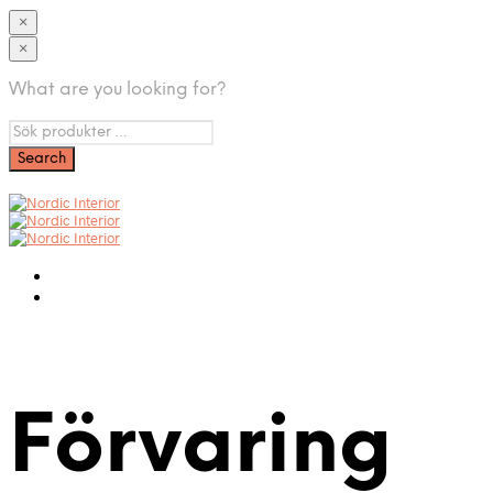
×
×
What are you looking for?
Förvaring