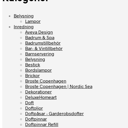
Belysning
Lampor
Inredning
Aveva Design
Badrum & Spa
Badrumstillbehör
Bar- & Vintillbehör
Barnservering
Belysning
Bestick
Bordslampor
Brickor
Broste Copenhagen
Broste Copenhagen | Nordic Sea
Dekorationer
DeluxeHomeart
Doft
Doftoljor
Doftpåsar - Garderobsdofter
Doftpinnar
Doftpinnar Refill