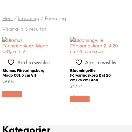
Hem
/
Inredning
/
Förvaring
Sortera
Visar alla 3 resultat
efter
senaste
Add to wishlist
Add to wishlist
Blomus Förvaringskorg
Bloomingville
Modo Ø31,5 cm Vit
Förvaringskorg 2 st 20
cm/25 cm Grön
399
kr
243
kr
LÄS MER
LÄS MER
Kategorier