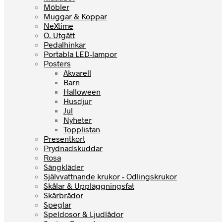
Möbler
Muggar & Koppar
NeXtime
Ö. Utgått
Pedalhinkar
Portabla LED-lampor
Posters
Akvarell
Barn
Halloween
Husdjur
Jul
Nyheter
Topplistan
Presentkort
Prydnadskuddar
Rosa
Sängkläder
Självvattnande krukor - Odlingskrukor
Skålar & Uppläggningsfat
Skärbrädor
Speglar
Speldosor & Ljudlådor