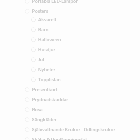
Portabla LED-Lampor
Posters
Akvarell
Barn
Halloween
Husdjur
Jul
Nyheter
Topplistan
Presentkort
Prydnadskuddar
Rosa
Sängkläder
Självvattnande Krukor - Odlingskrukor
Skålar & Uppläggningsfat