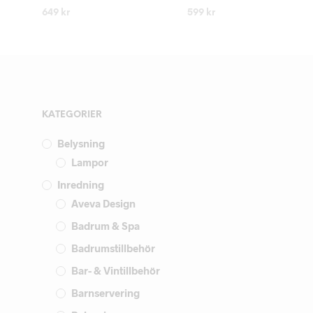
649
kr
599
kr
LÄS MER
LÄS MER
KATEGORIER
Belysning
Lampor
Inredning
Aveva Design
Badrum & Spa
Badrumstillbehör
Bar- & Vintillbehör
Barnservering