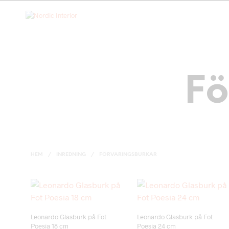
Fö
HEM
/
INREDNING
/
FÖRVARINGSBURKAR
Add to wishlist
Add to wishlist
Leonardo Glasburk på Fot
Leonardo Glasburk på Fot
Poesia 18 cm
Poesia 24 cm