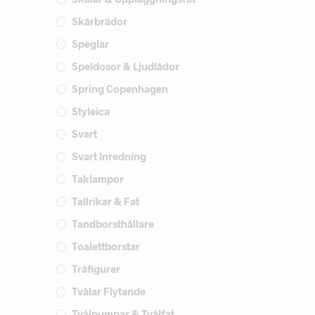
Skärbrädor
Speglar
Speldosor & Ljudlådor
Spring Copenhagen
Styleica
Svart
Svart Inredning
Taklampor
Tallrikar & Fat
Tandborsthållare
Toalettborstar
Träfigurer
Tvålar Flytande
Tvålpumpar & Tvålfat