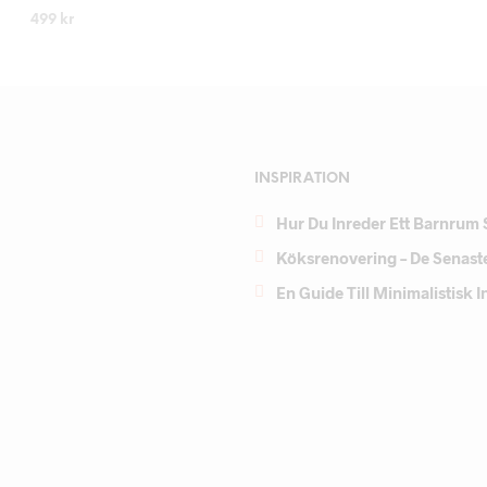
499
kr
LÄS MER
INSPIRATION
Hur Du Inreder Ett Barnrum 
Köksrenovering – De Senast
En Guide Till Minimalistisk 