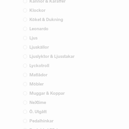
Kannor & Karaffer
Klockor
Köket & Dukning
Leonardo
Ljus
Ljuskällor
Ljuslyktor & Ljusstakar
Lyckotroll
Matlådor
Möbler
Muggar & Koppar
NeXtime
Ö. Utgått
Pedalhinkar