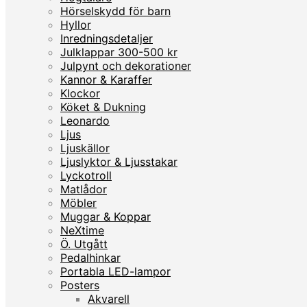
Hörselskydd för barn
Hyllor
Inredningsdetaljer
Julklappar 300-500 kr
Julpynt och dekorationer
Kannor & Karaffer
Klockor
Köket & Dukning
Leonardo
Ljus
Ljuskällor
Ljuslyktor & Ljusstakar
Lyckotroll
Matlådor
Möbler
Muggar & Koppar
NeXtime
Ö. Utgått
Pedalhinkar
Portabla LED-lampor
Posters
Akvarell