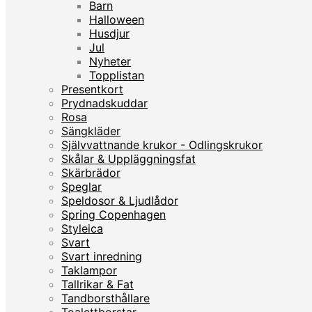
Barn
Halloween
Husdjur
Jul
Nyheter
Topplistan
Presentkort
Prydnadskuddar
Rosa
Sängkläder
Självvattnande krukor - Odlingskrukor
Skålar & Uppläggningsfat
Skärbrädor
Speglar
Speldosor & Ljudlådor
Spring Copenhagen
Styleica
Svart
Svart inredning
Taklampor
Tallrikar & Fat
Tandborsthållare