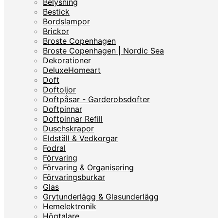
Belysning
Bestick
Bordslampor
Brickor
Broste Copenhagen
Broste Copenhagen | Nordic Sea
Dekorationer
DeluxeHomeart
Doft
Doftoljor
Doftpåsar - Garderobsdofter
Doftpinnar
Doftpinnar Refill
Duschskrapor
Eldställ & Vedkorgar
Fodral
Förvaring
Förvaring & Organisering
Förvaringsburkar
Glas
Grytunderlägg & Glasunderlägg
Hemelektronik
Högtalare