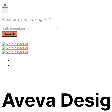
×
×
What are you looking for?
Aveva Desi