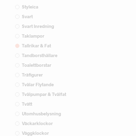
Styleica
Svart
Svart Inredning
Taklampor
Tallrikar & Fat
Tandborsthållare
Toalettborstar
Träfigurer
Tvålar Flytande
Tvålpumpar & Tvålfat
Tvätt
Utomhusbelysning
Väckarklockor
Väggklockor