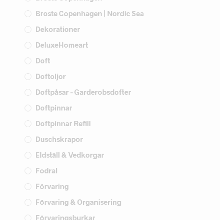
Broste Copenhagen | Nordic Sea
Dekorationer
DeluxeHomeart
Doft
Doftoljor
Doftpåsar - Garderobsdofter
Doftpinnar
Doftpinnar Refill
Duschskrapor
Eldställ & Vedkorgar
Fodral
Förvaring
Förvaring & Organisering
Förvaringsburkar