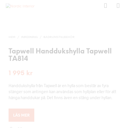
HEM
/
INREDNING
/
BADRUMSTILLBEHÖR
Tapwell Handdukshylla Tapwell
TA814
1 995
kr
Handdukshylla från Tapwell är en hylla som består av fyra
stänger som antingen kan användas som hyllplan eller för att
hänga handdukar på. Det finns även en stång under hyllan.
LÄS MER