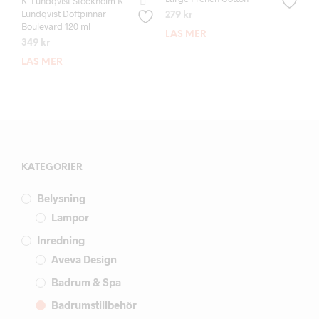
K. Lundqvist Stockholm K.
Lundqvist Doftpinnar
279
kr
Boulevard 120 ml
LÄS MER
349
kr
LÄS MER
KATEGORIER
Belysning
Lampor
Inredning
Aveva Design
Badrum & Spa
Badrumstillbehör