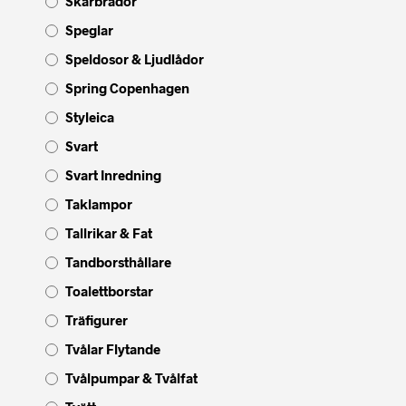
Skärbrädor
Speglar
Speldosor & Ljudlådor
Spring Copenhagen
Styleica
Svart
Svart Inredning
Taklampor
Tallrikar & Fat
Tandborsthållare
Toalettborstar
Träfigurer
Tvålar Flytande
Tvålpumpar & Tvålfat