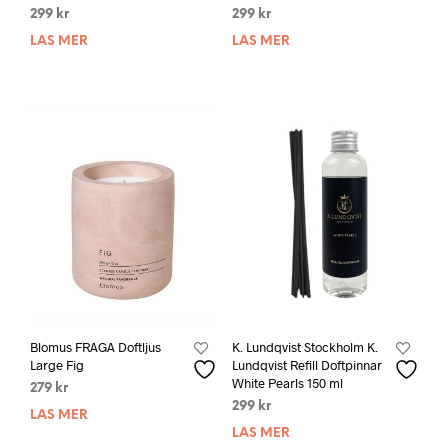
299
kr
299
kr
LÄS MER
LÄS MER
Blomus FRAGA Doftljus
K. Lundqvist Stockholm K.
Large Fig
Lundqvist Refill Doftpinnar
White Pearls 150 ml
279
kr
299
kr
LÄS MER
LÄS MER