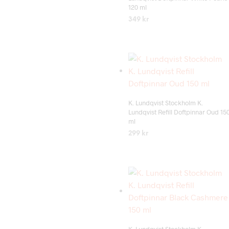
120 ml
349
kr
LÄS MER
Add to wishlist
K. Lundqvist Stockholm K.
Lundqvist Refill Doftpinnar Oud 15
ml
299
kr
LÄS MER
Add to wishlist