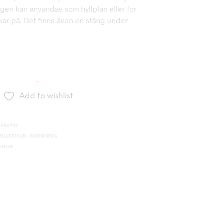
gen kan användas som hyllplan eller för
ar på. Det finns även en stång under
Add to wishlist
982912
ILLBEHÖR
,
INREDNING
BEHÖR