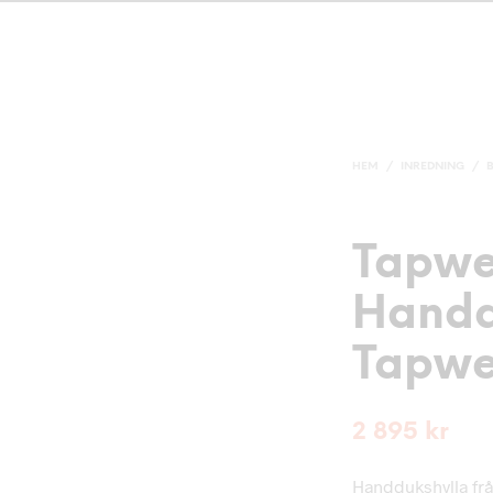
HEM
/
INREDNING
/
Tapwe
Handd
Tapwe
2 895
kr
Handdukshylla frå