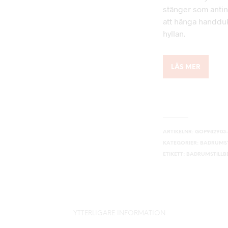
stänger som antin
att hänga handduk
hyllan.
LÄS MER
ARTIKELNR:
GOP982903-
KATEGORIER:
BADRUMST
ETIKETT:
BADRUMSTILL
YTTERLIGARE INFORMATION