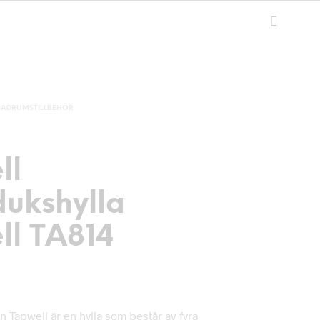
BADRUMSTILLBEHÖR
ll
ukshylla
ll TA814
n Tapwell är en hylla som består av fyra