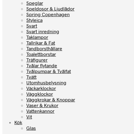
Speglar
Speldosor & Ljudlådor
Spring Copenhagen
Styleica
Svart
Svart inredning
Taklampor
Tallrikar & Fat
Tandborsthållare
Toalettborstar
Träfigurer
Tvålar flytande
Tvålpumpar & Tvålfat
Tvätt
Utomhusbelysning
Väckarklockor
Väggklockor
Väggkrokar & Knoppar
Vaser & Krukor
Vattenkannor
Vit
Kök
Glas