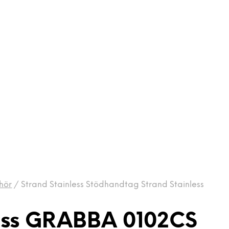
hör
/
Strand Stainless Stödhandtag Strand Stainless
less GRABBA 0102CS