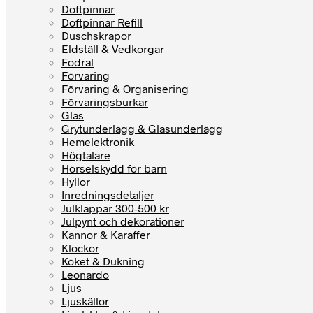
Doftpinnar
Doftpinnar Refill
Duschskrapor
Eldställ & Vedkorgar
Fodral
Förvaring
Förvaring & Organisering
Förvaringsburkar
Glas
Grytunderlägg & Glasunderlägg
Hemelektronik
Högtalare
Hörselskydd för barn
Hyllor
Inredningsdetaljer
Julklappar 300-500 kr
Julpynt och dekorationer
Kannor & Karaffer
Klockor
Köket & Dukning
Leonardo
Ljus
Ljuskällor