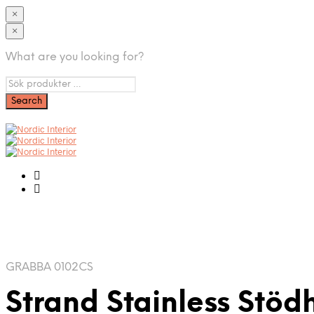
×
×
What are you looking for?
GRABBA 0102CS
Strand Stainless Stö