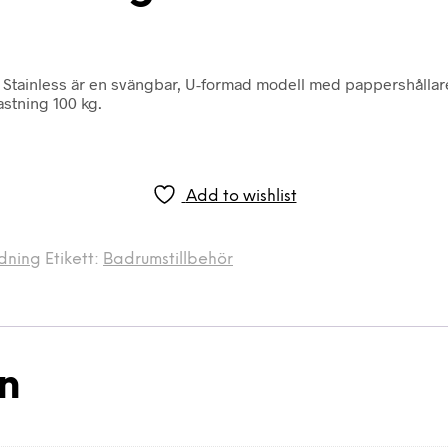
and Stainless är en svängbar, U-formad modell med pappershåll
astning 100 kg.
Add to wishlist
edning
Etikett:
Badrumstillbehör
on