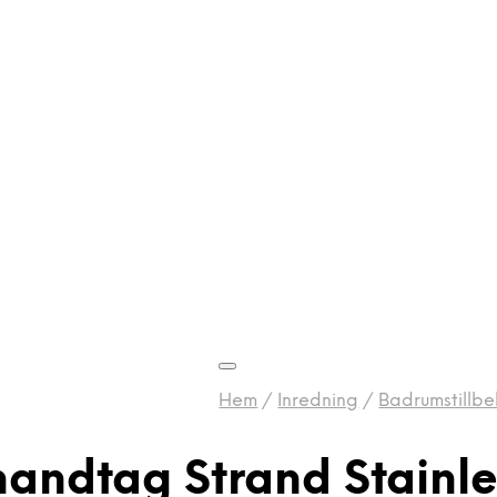
Hem
/
Inredning
/
Badrumstillbe
dhandtag Strand Stain