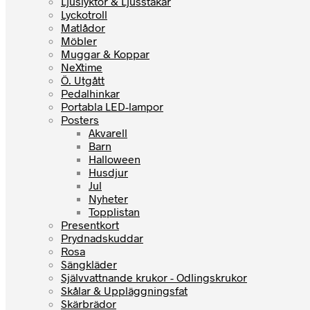
Ljuslyktor & Ljusstakar
Lyckotroll
Matlådor
Möbler
Muggar & Koppar
NeXtime
Ö. Utgått
Pedalhinkar
Portabla LED-lampor
Posters
Akvarell
Barn
Halloween
Husdjur
Jul
Nyheter
Topplistan
Presentkort
Prydnadskuddar
Rosa
Sängkläder
Självvattnande krukor - Odlingskrukor
Skålar & Uppläggningsfat
Skärbrädor