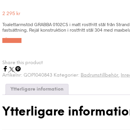
2 295
kr
Toalettarmstöd GRABBA 0102CS i matt rostfritt stål från Str
fastsättning. Rejäl konstruktion i rostfritt stål 304 med maxbel
LÄS MER
Share this product
Artikelnr:
GOP1040843
Kategorier:
Badrumstillbehör
,
Inr
Ytterligare information
Ytterligare informati