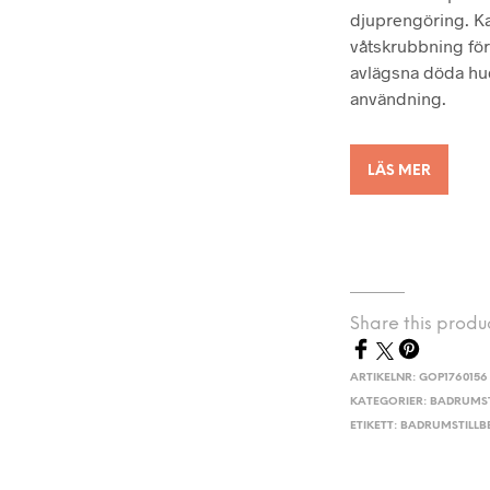
djuprengöring. Ka
våtskrubbning för
avlägsna döda hudc
användning.
LÄS MER
Share this produ
ARTIKELNR:
GOP1760156
KATEGORIER:
BADRUMST
ETIKETT:
BADRUMSTILL