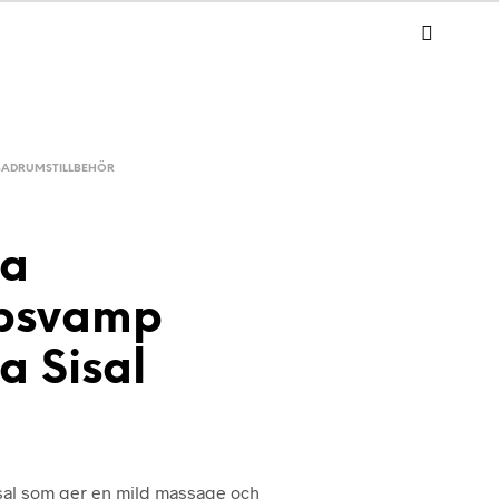
BADRUMSTILLBEHÖR
la
bsvamp
la Sisal
sal som ger en mild massage och