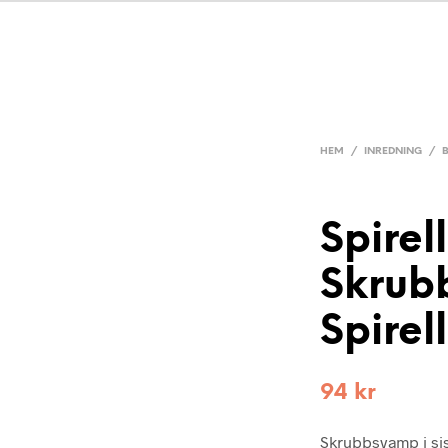
HEM
/
INREDNING
/
Spirel
Skrub
Spirel
94
kr
Skrubbsvamp i si