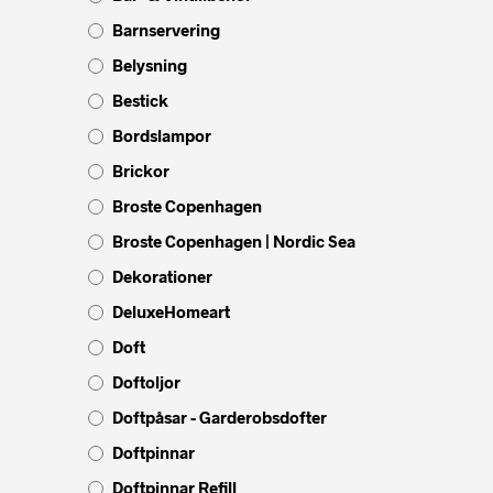
Barnservering
Belysning
Bestick
Bordslampor
Brickor
Broste Copenhagen
Broste Copenhagen | Nordic Sea
Dekorationer
DeluxeHomeart
Doft
Doftoljor
Doftpåsar - Garderobsdofter
Doftpinnar
Doftpinnar Refill