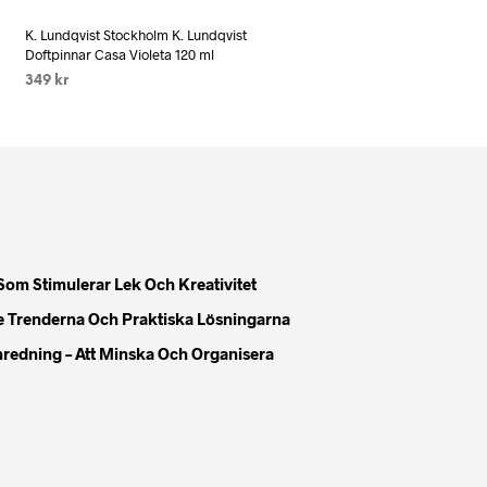
Add to wishlist
K. Lundqvist Stockholm K. Lundqvist
Doftpinnar Casa Violeta 120 ml
349
kr
LÄS MER
Som Stimulerar Lek Och Kreativitet
e Trenderna Och Praktiska Lösningarna
Inredning – Att Minska Och Organisera