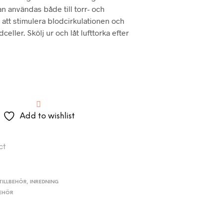
n användas både till torr- och
 att stimulera blodcirkulationen och
eller. Skölj ur och låt lufttorka efter
Add to wishlist
ct
ILLBEHÖR
,
INREDNING
BEHÖR