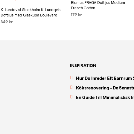
Add to wishlist
Blomus FRAGA Doftljus Medium
French Cotton
K. Lundqvist Stockholm K. Lundqvist
Doftljus med Glaskupa Boulevard
179
kr
349
kr
LÄS MER
LÄS MER
INSPIRATION
Hur Du Inreder Ett Barnrum 
Köksrenovering – De Senast
En Guide Till Minimalistisk 