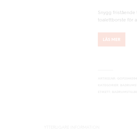
Snygg fristående 
toalettborste för 
LÄS MER
ARTIKELNR:
GOP204435
KATEGORIER:
BADRUMST
ETIKETT:
BADRUMSTILL
YTTERLIGARE INFORMATION