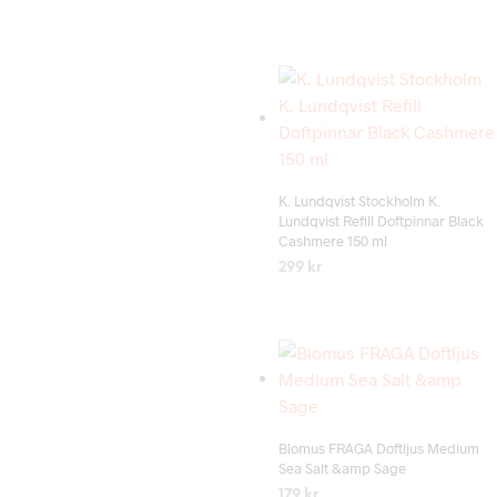
LÄS MER
Add to wishlist
K. Lundqvist Stockholm K.
Lundqvist Refill Doftpinnar Black
Cashmere 150 ml
299
kr
LÄS MER
Add to wishlist
Blomus FRAGA Doftljus Medium
Sea Salt &amp Sage
179
kr