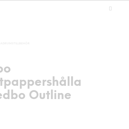
BADRUMSTILLBEHÖR
bo
ttpappershålla
edbo Outline