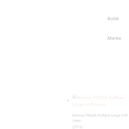
Butik
Märke
Add to wishlist
Blomus FRAGA Doftljus Large Soft
Linen
279
kr