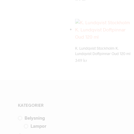
LÄS MER
Add to wishlist
K. Lundqvist Stockholm K.
Lundqvist Doftpinnar Oud 120 ml
349
kr
LÄS MER
KATEGORIER
Belysning
Lampor