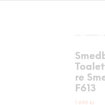
HEM
/
INREDNING
/
Smed
Toale
re Sm
F613
1 690
kr