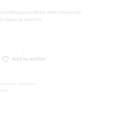
toalettpappershållare med integrerad
alla typer av badrum.
Add to wishlist
4
ILLBEHÖR
,
INREDNING
BEHÖR