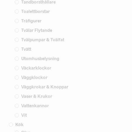
Tandborsthållare
Toalettborstar
Träfigurer
Tvålar Flytande
Tvålpumpar & Tvålfat
Tvätt
Utomhusbelysning
Väckarklockor
Väggklockor
Väggkrokar & Knoppar
Vaser & Krukor
Vattenkannor
Vit
Kök