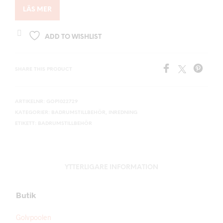
LÄS MER
ADD TO WISHLIST
SHARE THIS PRODUCT
ARTIKELNR:
GOP1022729
KATEGORIER:
BADRUMSTILLBEHÖR
,
INREDNING
ETIKETT:
BADRUMSTILLBEHÖR
YTTERLIGARE INFORMATION
Butik
Golvpoolen