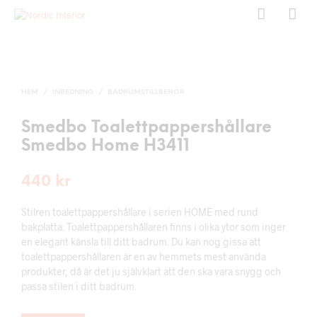
HEM
/
INREDNING
/
BADRUMSTILLBEHÖR
Smedbo Toalettpappershållare
Smedbo Home H3411
440
kr
Stilren toalettpappershållare i serien HOME med rund
bakplatta. Toalettpappershållaren finns i olika ytor som inger
en elegant känsla till ditt badrum. Du kan nog gissa att
toalettpappershållaren är en av hemmets mest använda
produkter, då är det ju självklart att den ska vara snygg och
passa stilen i ditt badrum.