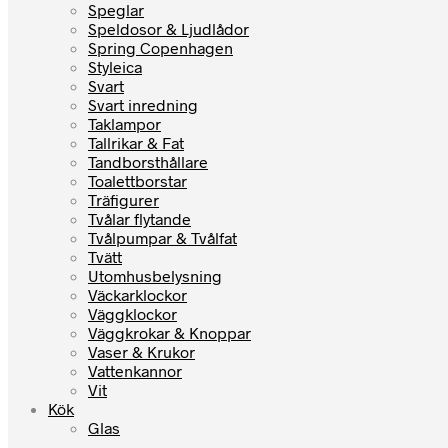
Speglar
Speldosor & Ljudlådor
Spring Copenhagen
Styleica
Svart
Svart inredning
Taklampor
Tallrikar & Fat
Tandborsthållare
Toalettborstar
Träfigurer
Tvålar flytande
Tvålpumpar & Tvålfat
Tvätt
Utomhusbelysning
Väckarklockor
Väggklockor
Väggkrokar & Knoppar
Vaser & Krukor
Vattenkannor
Vit
Kök
Glas