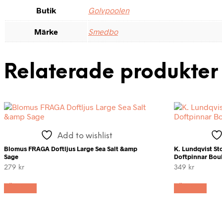
Butik
Golvpoolen
Märke
Smedbo
Relaterade produkter
Add to wishlist
Blomus FRAGA Doftljus Large Sea Salt &amp
K. Lundqvist S
Sage
Doftpinnar Bou
279
kr
349
kr
LÄS MER
LÄS MER