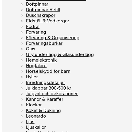
Doftpinnar
Doftpinnar Refill
Duschskrapor
Eldställ & Vedkorgar
Fodral
Förvaring
Förvaring & Organisering
Förvaringsburkar
Glas
Grytunderlägg & Glasunderlägg
Hemelektronik
Högtalare
Hörselskydd för barn
Hyllor
Inredningsdetaljer
Julklappar 300-500 kr
Julpynt och dekorationer
Kannor & Karaffer
Klockor
Köket & Dukning
Leonardo
Ljus
Ljuskällor