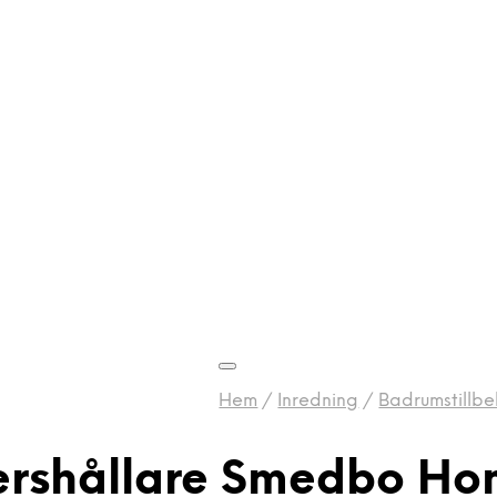
Hem
/
Inredning
/
Badrumstillbe
ershållare Smedbo Ho