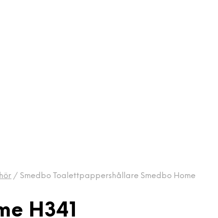
hör
/
Smedbo Toalettpappershållare Smedbo Home
me H341