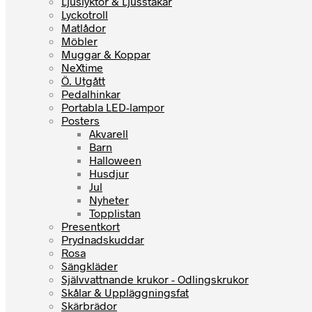
Ljuslyktor & Ljusstakar
Lyckotroll
Matlådor
Möbler
Muggar & Koppar
NeXtime
Ö. Utgått
Pedalhinkar
Portabla LED-lampor
Posters
Akvarell
Barn
Halloween
Husdjur
Jul
Nyheter
Topplistan
Presentkort
Prydnadskuddar
Rosa
Sängkläder
Självvattnande krukor - Odlingskrukor
Skålar & Uppläggningsfat
Skärbrädor