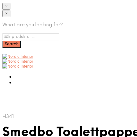
×
×
What are you looking for?
H341
Smedbo Toalettpapp