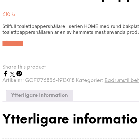
610
kr
Stilfull toalettpappershållare i serien HOME med rund bakplatta
toalettpappershållaren är en av hemmets mest använda produkte
LÄS MER
Share this product
Artikelnr:
GOP1776856-1913018
Kategorier:
Badrumstillbe
Ytterligare information
Ytterligare informati