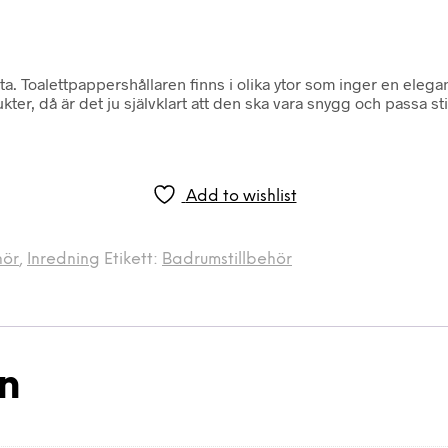
. Toalettpappershållaren finns i olika ytor som inger en elegant
r, då är det ju självklart att den ska vara snygg och passa sti
Add to wishlist
hör
,
Inredning
Etikett:
Badrumstillbehör
on