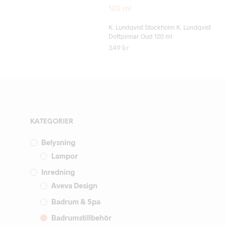
Add to wishlist
K. Lundqvist Stockholm K. Lundqvist
Doftpinnar Oud 120 ml
349
kr
LÄS MER
KATEGORIER
Belysning
Lampor
Inredning
Aveva Design
Badrum & Spa
Badrumstillbehör