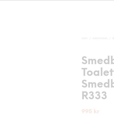
HEM
/
INREDNING
/
Smed
Toalet
Smedb
R333
995
kr