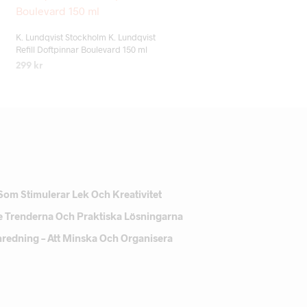
Add to wishlist
K. Lundqvist Stockholm K. Lundqvist
Refill Doftpinnar Boulevard 150 ml
299
kr
LÄS MER
Som Stimulerar Lek Och Kreativitet
e Trenderna Och Praktiska Lösningarna
Inredning – Att Minska Och Organisera