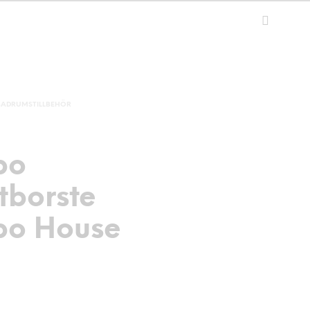
BADRUMSTILLBEHÖR
bo
tborste
o House