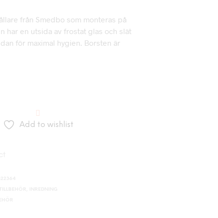
llare från Smedbo som monteras på
 har en utsida av frostat glas och slät
idan för maximal hygien. Borsten är
Add to wishlist
ct
422364
ILLBEHÖR
,
INREDNING
BEHÖR