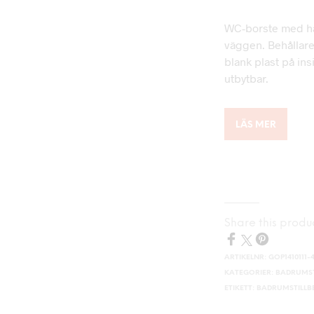
WC-borste med hå
väggen. Behållaren
blank plast på ins
utbytbar.
LÄS MER
Share this produ
ARTIKELNR:
GOP1410111-
KATEGORIER:
BADRUMST
ETIKETT:
BADRUMSTILL