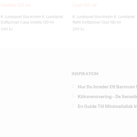
Add to wishlist
Add to wishlist
K. Lundqvist Stockholm K. Lundqvist
K. Lundqvist Stockholm K. Lundqvist
Doftpinnar Casa Violeta 120 ml
Refill Doftpinnar Oud 150 ml
349
kr
299
kr
LÄS MER
LÄS MER
INSPIRATION
Hur Du Inreder Ett Barnrum 
Köksrenovering – De Senast
En Guide Till Minimalistisk 