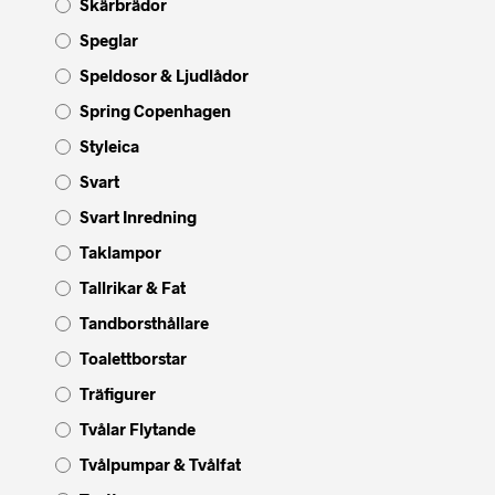
Skärbrädor
Speglar
Speldosor & Ljudlådor
Spring Copenhagen
Styleica
Svart
Svart Inredning
Taklampor
Tallrikar & Fat
Tandborsthållare
Toalettborstar
Träfigurer
Tvålar Flytande
Tvålpumpar & Tvålfat