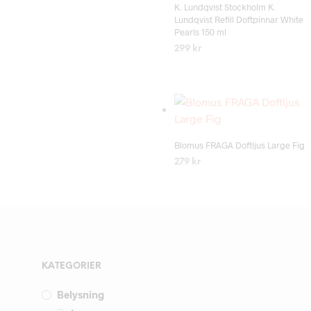
K. Lundqvist Stockholm K.
Lundqvist Refill Doftpinnar White
Pearls 150 ml
299
kr
LÄS MER
Add to wishlist
Blomus FRAGA Doftljus Large Fig
279
kr
LÄS MER
KATEGORIER
Belysning