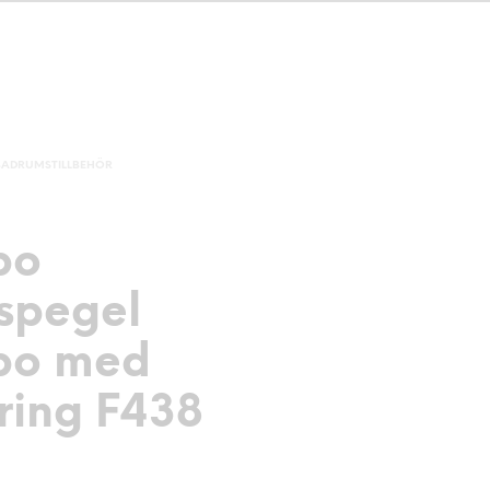
BADRUMSTILLBEHÖR
bo
spegel
bo med
ring F438