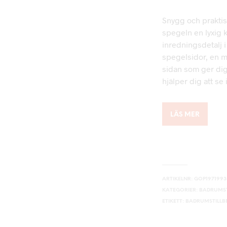
Snygg och prakti
spegeln en lyxig k
inredningsdetalj 
spegelsidor, en 
sidan som ger di
hjälper dig att se 
LÄS MER
ARTIKELNR:
GOP1971993
KATEGORIER:
BADRUMST
ETIKETT:
BADRUMSTILL