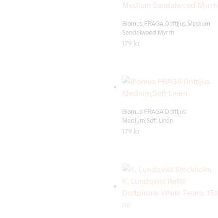
Add to wishlist
Blomus FRAGA Doftljus Medium
Sandalwood Myrrh
179
kr
LÄS MER
Add to wishlist
Blomus FRAGA Doftljus
Medium,Soft Linen
179
kr
LÄS MER
Add to wishlist