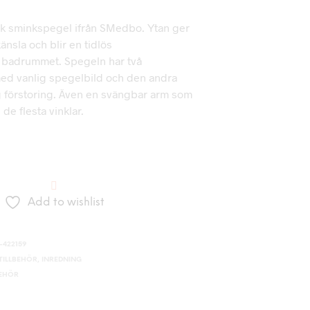
sk sminkspegel ifrån SMedbo. Ytan ger
änsla och blir en tidlös
i badrummet. Spegeln har två
med vanlig spegelbild och den andra
g förstoring. Även en svängbar arm som
i de flesta vinklar.
Add to wishlist
-422159
ILLBEHÖR
,
INREDNING
BEHÖR