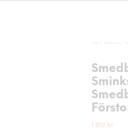
HEM
/
INREDNING
/
Smed
Smink
Smed
Försto
1 512
kr