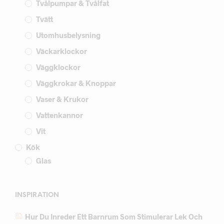
Tvålpumpar & Tvålfat
Tvätt
Utomhusbelysning
Väckarklockor
Väggklockor
Väggkrokar & Knoppar
Vaser & Krukor
Vattenkannor
Vit
Kök
Glas
INSPIRATION
Hur Du Inreder Ett Barnrum Som Stimulerar Lek Och