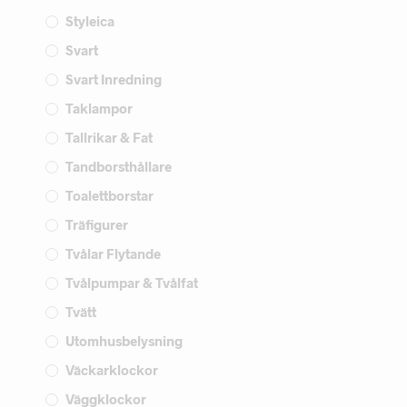
Styleica
Svart
Svart Inredning
Taklampor
Tallrikar & Fat
Tandborsthållare
Toalettborstar
Träfigurer
Tvålar Flytande
Tvålpumpar & Tvålfat
Tvätt
Utomhusbelysning
Väckarklockor
Väggklockor