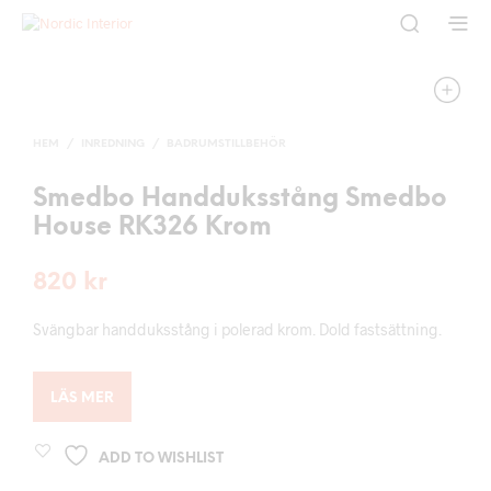
HEM
/
INREDNING
/
BADRUMSTILLBEHÖR
Smedbo Handduksstång Smedbo
House RK326 Krom
820
kr
Svängbar handduksstång i polerad krom. Dold fastsättning.
LÄS MER
ADD TO WISHLIST