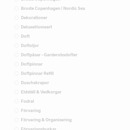
Broste Copenhagen | Nordic Sea
Dekorationer
DeluxeHomeart
Doft
Doftoljor
Doftpåsar - Garderobsdofter
Doftpinnar
Doftpinnar Refill
Duschskrapor
Eldställ & Vedkorgar
Fodral
Förvaring
Förvaring & Organisering
Förvaringsburkar