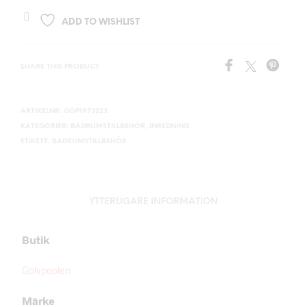
ADD TO WISHLIST
SHARE THIS PRODUCT
ARTIKELNR:
GOP1973223
KATEGORIER:
BADRUMSTILLBEHÖR
,
INREDNING
ETIKETT:
BADRUMSTILLBEHÖR
YTTERLIGARE INFORMATION
Butik
Golvpoolen
Märke