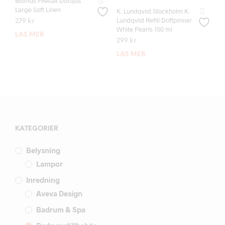
Blomus FRAGA Doftljus
Large Soft Linen
K. Lundqvist Stockholm K.
Lundqvist Refill Doftpinnar
279
kr
White Pearls 150 ml
LÄS MER
299
kr
LÄS MER
KATEGORIER
Belysning
Lampor
Inredning
Aveva Design
Badrum & Spa