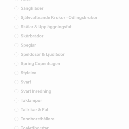
Sängkläder
Självvattnande Krukor - Odlingskrukor
Skålar & Uppläggningsfat
Skärbrädor
Speglar
Speldosor & Ljudlådor
Spring Copenhagen
Styleica
Svart
Svart Inredning
Taklampor
Tallrikar & Fat
Tandborsthållare
Toalettborstar