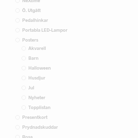
NeXtime
Ö. Utgått
Pedalhinkar
Portabla LED-Lampor
Posters
Akvarell
Barn
Halloween
Husdjur
Jul
Nyheter
Topplistan
Presentkort
Prydnadskuddar
Rosa