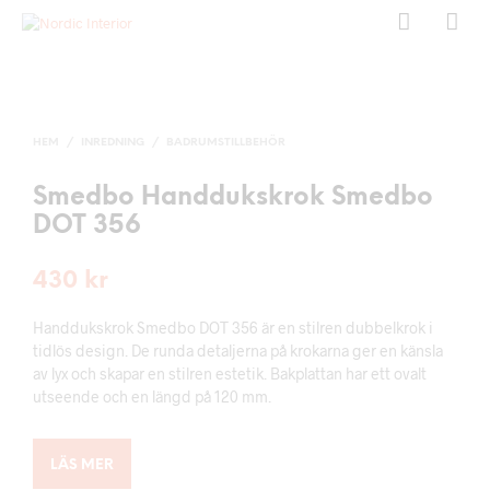
HEM
/
INREDNING
/
BADRUMSTILLBEHÖR
Smedbo Handdukskrok Smedbo
DOT 356
430
kr
Handdukskrok Smedbo DOT 356 är en stilren dubbelkrok i
tidlös design. De runda detaljerna på krokarna ger en känsla
av lyx och skapar en stilren estetik. Bakplattan har ett ovalt
utseende och en längd på 120 mm.
LÄS MER