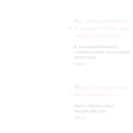
LÄS MER
Add to wishlist
K. Lundqvist Stockholm K.
Lundqvist Doftljus med Glaskupa
White Pearls
349
kr
LÄS MER
Add to wishlist
Blomus FRAGA Doftljus
Medium,Soft Linen
179
kr
LÄS MER