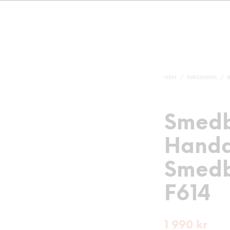
HEM
/
INREDNING
/
Smed
Handd
Smedb
F614
1 990
kr