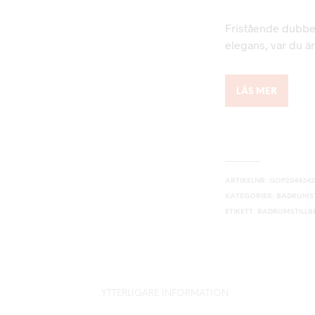
Fristående dubbe
elegans, var du ä
LÄS MER
ARTIKELNR:
GOP204434
KATEGORIER:
BADRUMST
ETIKETT:
BADRUMSTILL
YTTERLIGARE INFORMATION