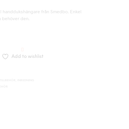
l handdukshängare från Smedbo. Enkel
n behöver den.
Add to wishlist
2
ILLBEHÖR
,
INREDNING
BEHÖR