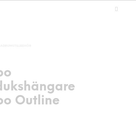
BADRUMSTILLBEHÖR
bo
ukshängare
o Outline