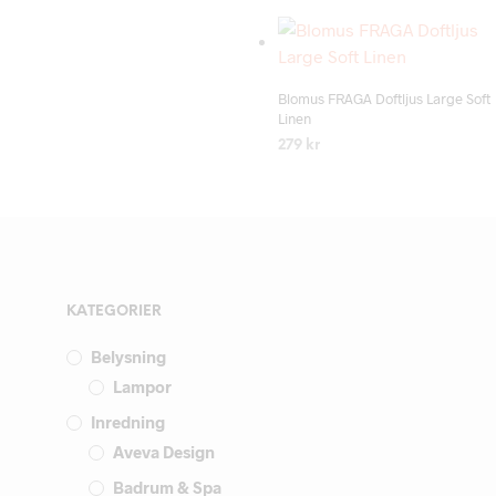
Add to wishlist
Blomus FRAGA Doftljus Large Soft
Linen
279
kr
LÄS MER
KATEGORIER
Belysning
Lampor
Inredning
Aveva Design
Badrum & Spa