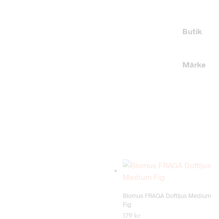
Butik
Märke
Add to wishlist
Blomus FRAGA Doftljus Medium
Fig
179
kr