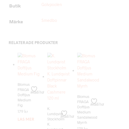
Golvpoolen
Butik
Smedbo
Märke
RELATERADE PRODUKTER
Blomus
FRAGA
Add to wishlist
Doftljus
Blomus
Medium
FRAGA
Add to wishlist
Fig
Doftljus
K.
Medium
179
kr
Lundqvist
Add to wishlist
Sandalwood
Stockholm
LÄS MER
Myrrh
K.