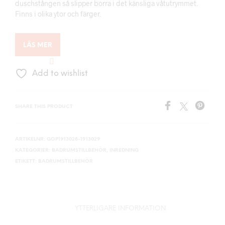
duschstången så slipper borra i det känsliga våtutrymmet.
Finns i olika ytor och färger.
LÄS MER
Add to wishlist
SHARE THIS PRODUCT
ARTIKELNR:
GOP1913028-1913029
KATEGORIER:
BADRUMSTILLBEHÖR
,
INREDNING
ETIKETT:
BADRUMSTILLBEHÖR
YTTERLIGARE INFORMATION