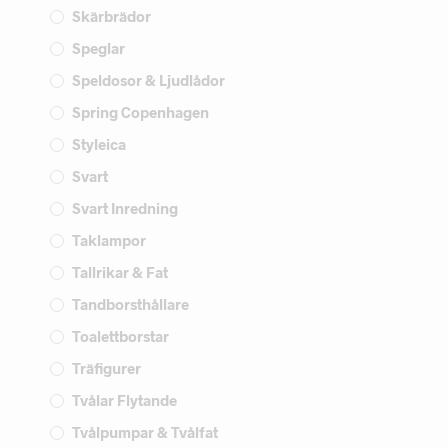
Skärbrädor
Speglar
Speldosor & Ljudlådor
Spring Copenhagen
Styleica
Svart
Svart Inredning
Taklampor
Tallrikar & Fat
Tandborsthållare
Toalettborstar
Träfigurer
Tvålar Flytande
Tvålpumpar & Tvålfat