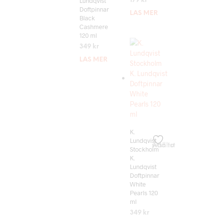
Lundqvist
179
kr
Doftpinnar
LÄS MER
Black
Cashmere
120 ml
349
kr
LÄS MER
K.
Lundqvist
Add to wishlist
Stockholm
K.
Lundqvist
Doftpinnar
White
Pearls 120
ml
349
kr