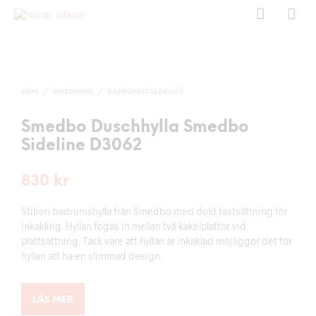
HEM
/
INREDNING
/
BADRUMSTILLBEHÖR
Smedbo Duschhylla Smedbo
Sideline D3062
830
kr
Stilren badrumshylla från Smedbo med dold fastsättning för
inkakling. Hyllan fogas in mellan två kakelplattor vid
plattsättning. Tack vare att hyllan är inkaklad möjliggör det för
hyllan att ha en slimmad design.
LÄS MER