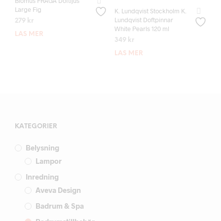
Blomus FRAGA Doftljus
Large Fig
K. Lundqvist Stockholm K.
Lundqvist Doftpinnar
279
kr
White Pearls 120 ml
LÄS MER
349
kr
LÄS MER
KATEGORIER
Belysning
Lampor
Inredning
Aveva Design
Badrum & Spa