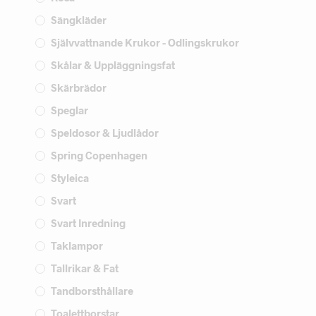
Sängkläder
Självvattnande Krukor - Odlingskrukor
Skålar & Uppläggningsfat
Skärbrädor
Speglar
Speldosor & Ljudlådor
Spring Copenhagen
Styleica
Svart
Svart Inredning
Taklampor
Tallrikar & Fat
Tandborsthållare
Toalettborstar