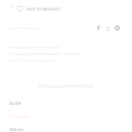
ADD TO WISHLIST
SHARE THIS PRODUCT
ARTIKELNR:
GOP1776831-1776833
KATEGORIER:
BADRUMSTILLBEHÖR
,
INREDNING
ETIKETT:
BADRUMSTILLBEHÖR
YTTERLIGARE INFORMATION
Butik
Golvpoolen
Märke