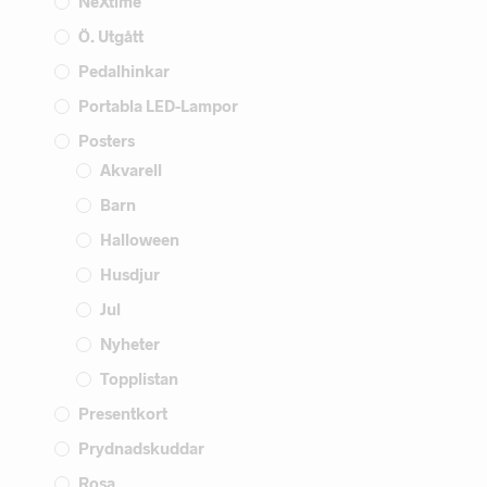
NeXtime
Ö. Utgått
Pedalhinkar
Portabla LED-Lampor
Posters
Akvarell
Barn
Halloween
Husdjur
Jul
Nyheter
Topplistan
Presentkort
Prydnadskuddar
Rosa