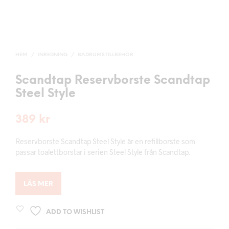
HEM
/
INREDNING
/
BADRUMSTILLBEHÖR
Scandtap Reservborste Scandtap
Steel Style
389
kr
Reservborste Scandtap Steel Style är en refillborste som
passar toalettborstar i serien Steel Style från Scandtap.
LÄS MER
ADD TO WISHLIST