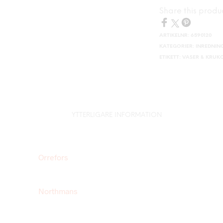
Share this produ
ARTIKELNR:
6590120
KATEGORIER:
INREDNIN
ETIKETT:
VASER & KRUK
YTTERLIGARE INFORMATION
Orrefors
Northmans