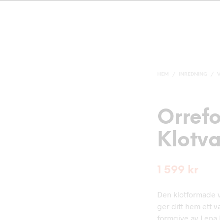
HEM
/
INREDNING
/
Orrefo
Klotva
1 599
kr
Den klotformade v
ger ditt hem ett v
formgive av Lena 