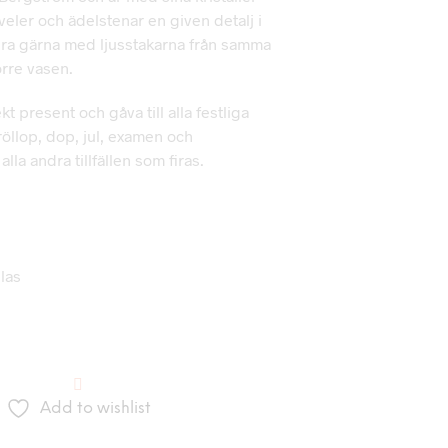
veler och ädelstenar en given detalj i
a gärna med ljusstakarna från samma
örre vasen.
kt present och gåva till alla festliga
bröllop, dop, jul, examen och
lla andra tillfällen som firas.
glas
Add to wishlist