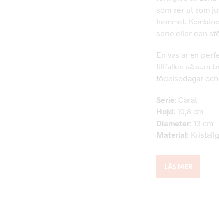
som ser ut som ju
hemmet. Kombiner
serie eller den st
En vas är en perfe
tillfällen så som 
födelsedagar och a
Serie
: Carat
Höjd
: 10,8 cm
Diameter
: 13 cm
Material
: Kristall
LÄS MER