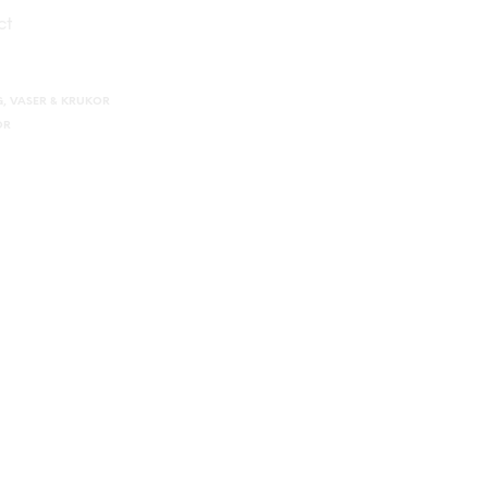
ct
G
,
VASER & KRUKOR
OR