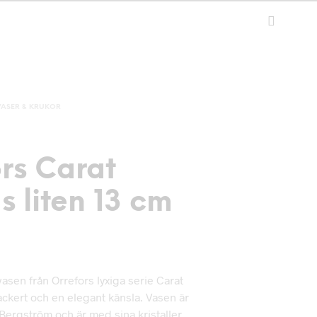
VASER & KRUKOR
rs Carat
s liten 13 cm
asen från Orrefors lyxiga serie Carat
ackert och en elegant känsla. Vasen är
Bergström och är med sina kristaller