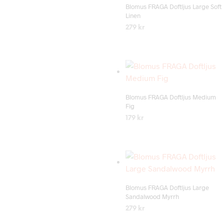
Blomus FRAGA Doftljus Large Soft
Linen
279
kr
LÄS MER
Add to wishlist
Blomus FRAGA Doftljus Medium
Fig
179
kr
LÄS MER
Add to wishlist
Blomus FRAGA Doftljus Large
Sandalwood Myrrh
279
kr
LÄS MER