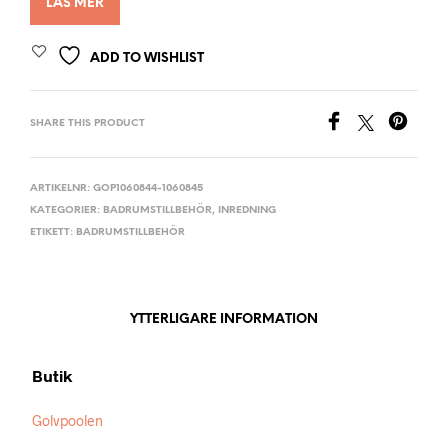
LÄS MER
ADD TO WISHLIST
SHARE THIS PRODUCT
ARTIKELNR:
GOP1060844-1060845
KATEGORIER:
BADRUMSTILLBEHÖR
,
INREDNING
ETIKETT:
BADRUMSTILLBEHÖR
YTTERLIGARE INFORMATION
Butik
Golvpoolen