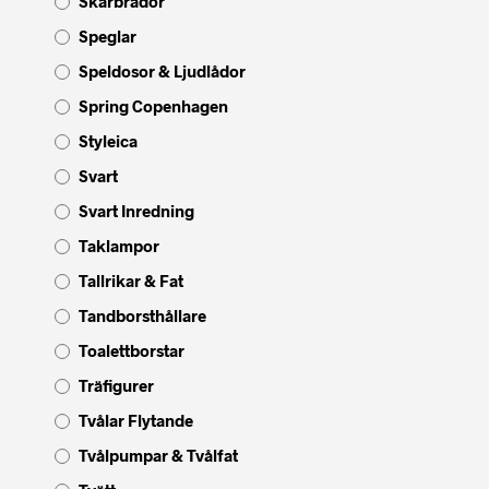
Skärbrädor
Speglar
Speldosor & Ljudlådor
Spring Copenhagen
Styleica
Svart
Svart Inredning
Taklampor
Tallrikar & Fat
Tandborsthållare
Toalettborstar
Träfigurer
Tvålar Flytande
Tvålpumpar & Tvålfat