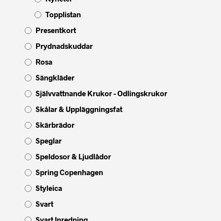
Topplistan
Presentkort
Prydnadskuddar
Rosa
Sängkläder
Självvattnande Krukor - Odlingskrukor
Skålar & Uppläggningsfat
Skärbrädor
Speglar
Speldosor & Ljudlådor
Spring Copenhagen
Styleica
Svart
Svart Inredning