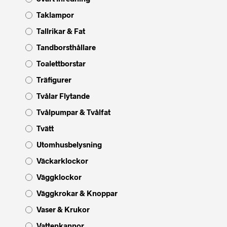
Taklampor
Tallrikar & Fat
Tandborsthållare
Toalettborstar
Träfigurer
Tvålar Flytande
Tvålpumpar & Tvålfat
Tvätt
Utomhusbelysning
Väckarklockor
Väggklockor
Väggkrokar & Knoppar
Vaser & Krukor
Vattenkannor