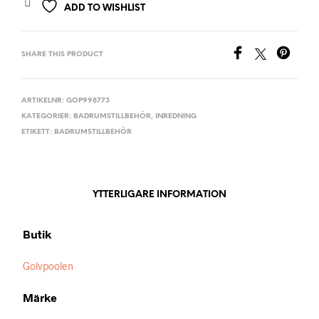
ADD TO WISHLIST
SHARE THIS PRODUCT
ARTIKELNR:
GOP998773
KATEGORIER:
BADRUMSTILLBEHÖR
,
INREDNING
ETIKETT:
BADRUMSTILLBEHÖR
YTTERLIGARE INFORMATION
Butik
Golvpoolen
Märke