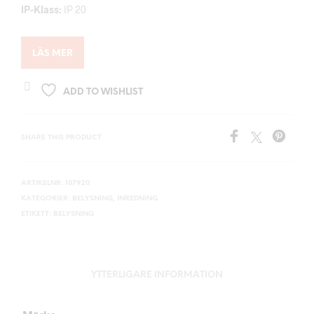
IP-Klass:
IP 20
LÄS MER
ADD TO WISHLIST
SHARE THIS PRODUCT
ARTIKELNR:
107920
KATEGORIER:
BELYSNING
,
INREDNING
ETIKETT:
BELYSNING
YTTERLIGARE INFORMATION