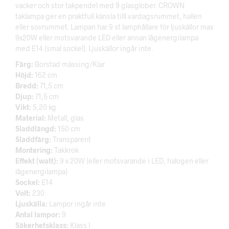
vacker och stor takpendel med 9 glasglober. CROWN
taklampa ger en praktfull känsla tilll vardagsrummet, hallen
eller sovrummet. Lampan har 9 st lamphållare för ljuskällor max
9x20W eller motsvarande LED eller annan lågenergilampa
med E14 (smal sockel). Ljuskällor ingår inte.
Färg:
Borstad mässing/Klar
Höjd:
162 cm
Bredd:
71,5 cm
Djup:
71,5 cm
Vikt:
5,20 kg
Material:
Metall, glas
Sladdlängd:
150 cm
Sladdfärg:
Transparent
Montering:
Takkrok
Effekt (watt):
9 x 20W (eller motsvarande i LED, halogen eller
lågenergilampa)
Sockel:
E14
Volt:
230
Ljuskälla:
Lampor ingår inte
Antal lampor:
9
Säkerhetsklass:
Klass I