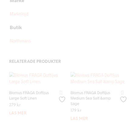
Märke
Markslöjd
Butik
Northmans
RELATERADE PRODUKTER
Blomus FRAGA Doftljus
Blomus FRAGA Doftljus
Large Soft Linen
Medium Sea Salt &amp
Sage
279
kr
179
kr
LÄS MER
LÄS MER