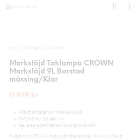
HEM
/
INREDNING
/
BELYSNING
Markslöjd Taklampa CROWN
Markslöjd 9L Borstad
mässing/Klar
11 999
kr
Praktfull taklampa från Markslöjd
CROWN har 9 ljuskällor
Ger en elegant känsla i vardagsrummet
Taklampan CROWN i borstad mässing från
Markslöjd
är en