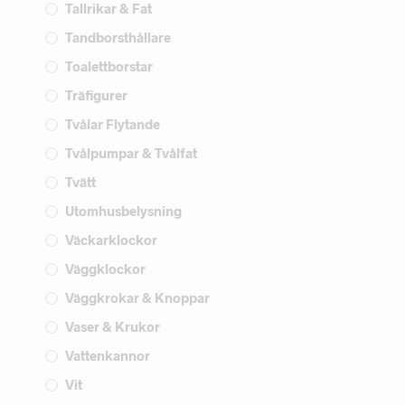
Tallrikar & Fat
Tandborsthållare
Toalettborstar
Träfigurer
Tvålar Flytande
Tvålpumpar & Tvålfat
Tvätt
Utomhusbelysning
Väckarklockor
Väggklockor
Väggkrokar & Knoppar
Vaser & Krukor
Vattenkannor
Vit