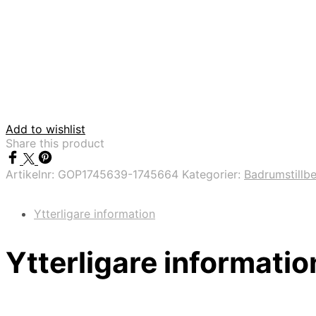
Add to wishlist
Share this product
Artikelnr:
GOP1745639-1745664
Kategorier:
Badrumstillb
Ytterligare information
Ytterligare informatio