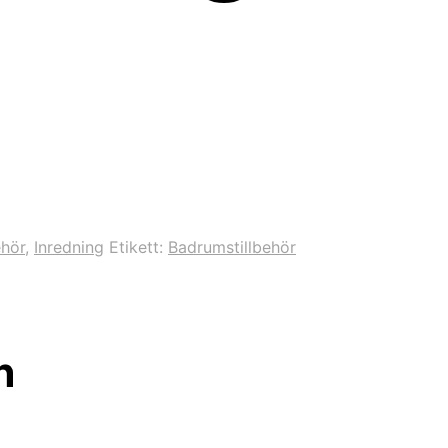
ehör
,
Inredning
Etikett:
Badrumstillbehör
n