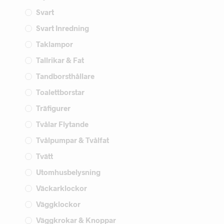
Svart
Svart Inredning
Taklampor
Tallrikar & Fat
Tandborsthållare
Toalettborstar
Träfigurer
Tvålar Flytande
Tvålpumpar & Tvålfat
Tvätt
Utomhusbelysning
Väckarklockor
Väggklockor
Väggkrokar & Knoppar