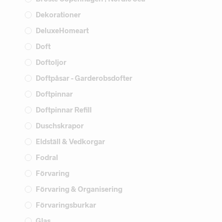
Dekorationer
DeluxeHomeart
Doft
Doftoljor
Doftpåsar - Garderobsdofter
Doftpinnar
Doftpinnar Refill
Duschskrapor
Eldställ & Vedkorgar
Fodral
Förvaring
Förvaring & Organisering
Förvaringsburkar
Glas