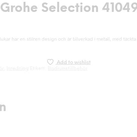
Grohe Selection 4104
 har en stilren design och är tillverkad i metall, med täckta fä
Add to wishlist
ör
,
Inredning
Etikett:
Badrumstillbehör
on