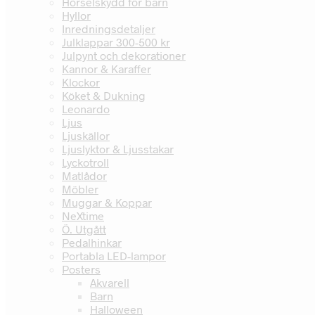
Hörselskydd för barn
Hyllor
Inredningsdetaljer
Julklappar 300-500 kr
Julpynt och dekorationer
Kannor & Karaffer
Klockor
Köket & Dukning
Leonardo
Ljus
Ljuskällor
Ljuslyktor & Ljusstakar
Lyckotroll
Matlådor
Möbler
Muggar & Koppar
NeXtime
Ö. Utgått
Pedalhinkar
Portabla LED-lampor
Posters
Akvarell
Barn
Halloween