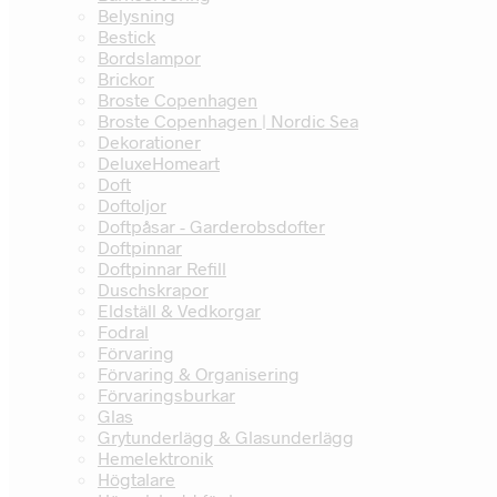
Belysning
Bestick
Bordslampor
Brickor
Broste Copenhagen
Broste Copenhagen | Nordic Sea
Dekorationer
DeluxeHomeart
Doft
Doftoljor
Doftpåsar - Garderobsdofter
Doftpinnar
Doftpinnar Refill
Duschskrapor
Eldställ & Vedkorgar
Fodral
Förvaring
Förvaring & Organisering
Förvaringsburkar
Glas
Grytunderlägg & Glasunderlägg
Hemelektronik
Högtalare