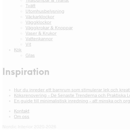
Tvätt
Utomhusbelysning
Väckarklockor
Väggklockor
Väggkrokar & Knoppar
Vaser & Krukor
Vattenkannor
Vit
Kök
Glas
Inspiration
Hur du inreder ett barnrum som stimulerar lek och kreati
Köksrenovering – De Senaste Trenderna och Praktiska 
En guide till minimalistisk inredning – att minska och or
Kontakt
Om oss
Nordic Interior 2020-2026