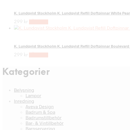
K. Lundqvist Stockholm K. Lundqvist Refill Doftpinnar White Pear
299
kr
LÄS MER
K. Lundqvist Stockholm K. Lundqvist Refill Doftpinnar Boulevard
299
kr
LÄS MER
Kategorier
Belysning
Lampor
Inredning
Aveva Design
Badrum & Spa
Badrumstillbehör
Bar- & Vintillbehör
Barnservering