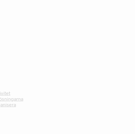
vitet
Lösningarna
ganisera