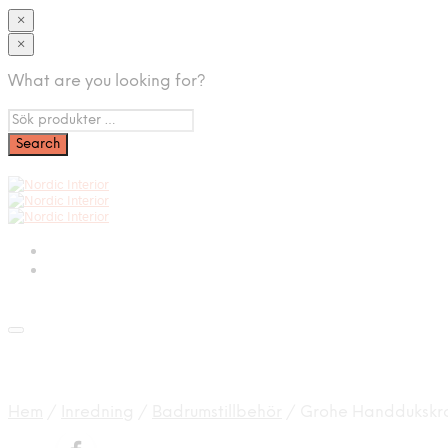
×
×
What are you looking for?
Hem
/
Inredning
/
Badrumstillbehör
/
Grohe Handdukskro