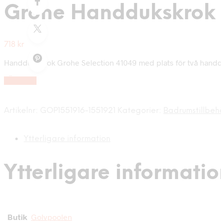
Grohe Handdukskrok 
718
kr
Handdukskrok Grohe Selection 41049 med plats för två handdukar
LÄS MER
Artikelnr:
GOP1551916-1551921
Kategorier:
Badrumstillbeh
Ytterligare information
Ytterligare informati
Butik
Golvpoolen