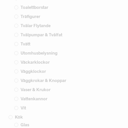
Toalettborstar
Träfigurer
Tvålar Flytande
Tvålpumpar & Tvålfat
Tvätt
Utomhusbelysning
Väckarklockor
Väggklockor
Väggkrokar & Knoppar
Vaser & Krukor
Vattenkannor
Vit
Kök
Glas