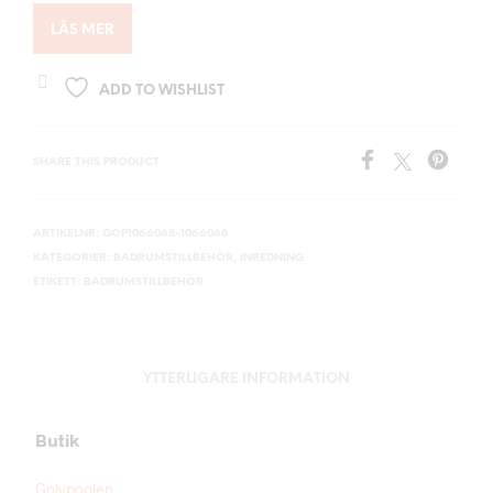
LÄS MER
ADD TO WISHLIST
SHARE THIS PRODUCT
ARTIKELNR:
GOP1066065-1066068
KATEGORIER:
BADRUMSTILLBEHÖR
,
INREDNING
ETIKETT:
BADRUMSTILLBEHÖR
YTTERLIGARE INFORMATION
Butik
Golvpoolen