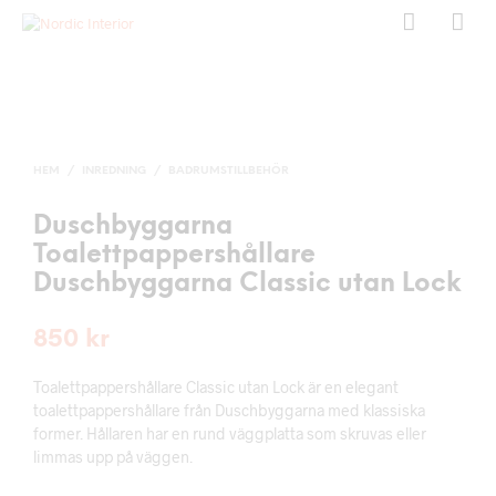
HEM
/
INREDNING
/
BADRUMSTILLBEHÖR
Duschbyggarna
Toalettpappershållare
Duschbyggarna Classic utan Lock
850
kr
Toalettpappershållare Classic utan Lock är en elegant
toalettpappershållare från Duschbyggarna med klassiska
former. Hållaren har en rund väggplatta som skruvas eller
limmas upp på väggen.