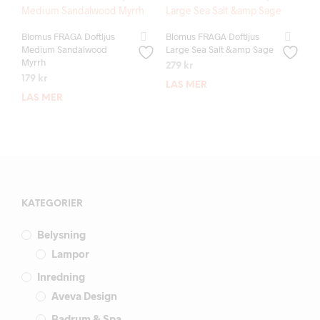
Blomus FRAGA Doftljus
Blomus FRAGA Doftljus
Medium Sandalwood
Large Sea Salt &amp Sage
Myrrh
279
kr
179
kr
LÄS MER
LÄS MER
KATEGORIER
Belysning
Lampor
Inredning
Aveva Design
Badrum & Spa