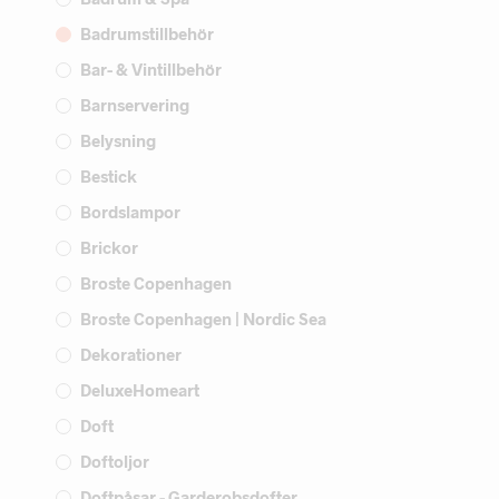
Badrumstillbehör
Bar- & Vintillbehör
Barnservering
Belysning
Bestick
Bordslampor
Brickor
Broste Copenhagen
Broste Copenhagen | Nordic Sea
Dekorationer
DeluxeHomeart
Doft
Doftoljor
Doftpåsar - Garderobsdofter