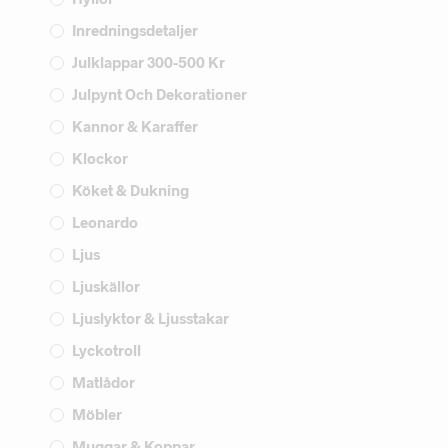
Inredningsdetaljer
Julklappar 300-500 Kr
Julpynt Och Dekorationer
Kannor & Karaffer
Klockor
Köket & Dukning
Leonardo
Ljus
Ljuskällor
Ljuslyktor & Ljusstakar
Lyckotroll
Matlådor
Möbler
Muggar & Koppar