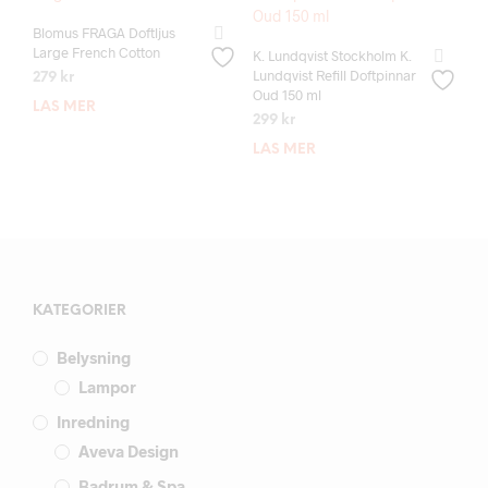
Blomus FRAGA Doftljus
Large French Cotton
K. Lundqvist Stockholm K.
Lundqvist Refill Doftpinnar
279
kr
Oud 150 ml
LÄS MER
299
kr
LÄS MER
KATEGORIER
Belysning
Lampor
Inredning
Aveva Design
Badrum & Spa