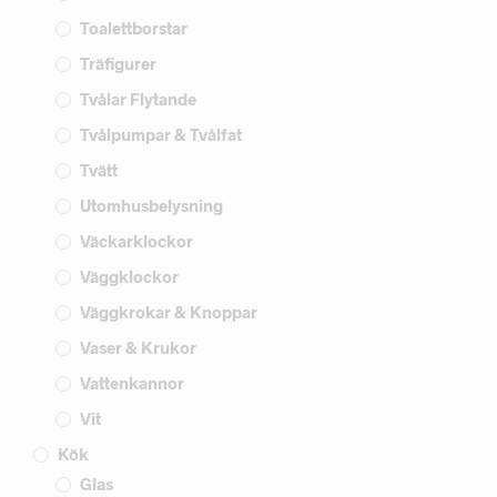
Toalettborstar
Träfigurer
Tvålar Flytande
Tvålpumpar & Tvålfat
Tvätt
Utomhusbelysning
Väckarklockor
Väggklockor
Väggkrokar & Knoppar
Vaser & Krukor
Vattenkannor
Vit
Kök
Glas