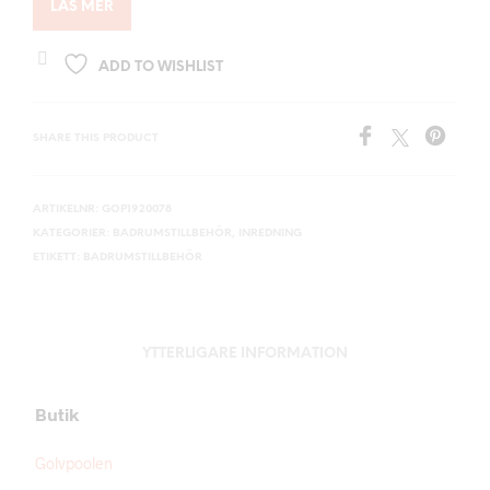
LÄS MER
ADD TO WISHLIST
SHARE THIS PRODUCT
ARTIKELNR:
GOP1920078
KATEGORIER:
BADRUMSTILLBEHÖR
,
INREDNING
ETIKETT:
BADRUMSTILLBEHÖR
YTTERLIGARE INFORMATION
Butik
Golvpoolen