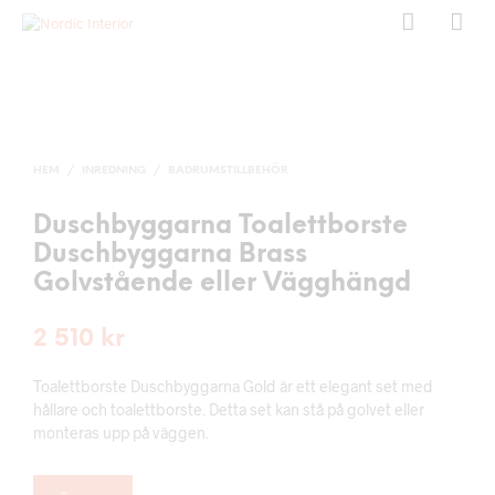
HEM
/
INREDNING
/
BADRUMSTILLBEHÖR
Duschbyggarna Toalettborste
Duschbyggarna Brass
Golvstående eller Vägghängd
2 510
kr
Toalettborste Duschbyggarna Gold är ett elegant set med
hållare och toalettborste. Detta set kan stå på golvet eller
monteras upp på väggen.