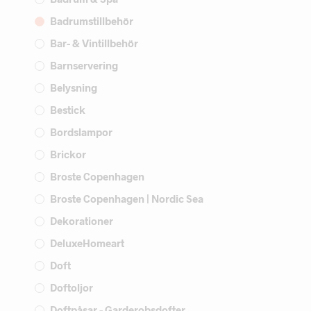
Badrumstillbehör
Bar- & Vintillbehör
Barnservering
Belysning
Bestick
Bordslampor
Brickor
Broste Copenhagen
Broste Copenhagen | Nordic Sea
Dekorationer
DeluxeHomeart
Doft
Doftoljor
Doftpåsar - Garderobsdofter