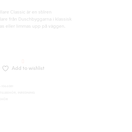
are Classic är en stilren
lare från Duschbyggarna i klassisk
as eller limmas upp på väggen.
Add to wishlist
-1066081
ILLBEHÖR
,
INREDNING
BEHÖR