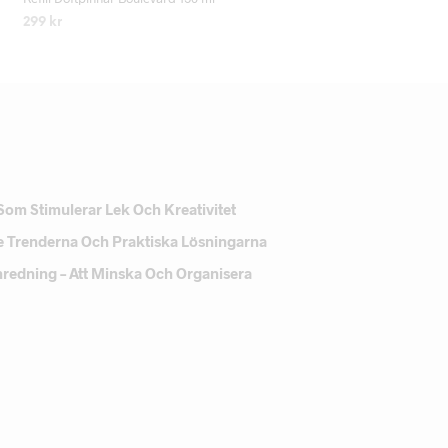
299
kr
LÄS MER
Som Stimulerar Lek Och Kreativitet
e Trenderna Och Praktiska Lösningarna
Inredning – Att Minska Och Organisera