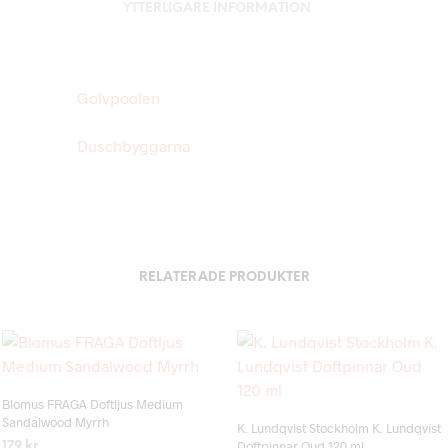
YTTERLIGARE INFORMATION
Golvpoolen
Duschbyggarna
RELATERADE PRODUKTER
Add to wishlist
Add to wishlist
Blomus FRAGA Doftljus Medium
Sandalwood Myrrh
K. Lundqvist Stockholm K. Lundqvist
Doftpinnar Oud 120 ml
179
kr