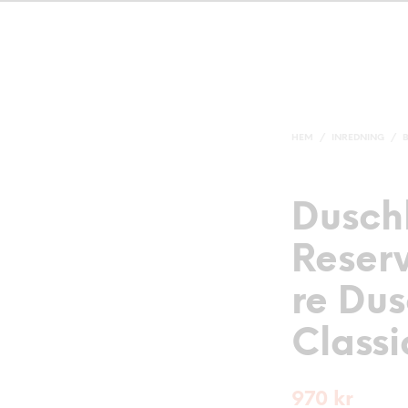
HEM
/
INREDNING
/
Dusch
Reser
re Du
Classi
970
kr