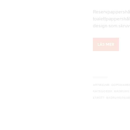
Reservpappershåll
toalettpappershål
design som skruv
LÄS MER
ARTIKELNR:
GOP1066080
KATEGORIER:
BADRUMST
ETIKETT:
BADRUMSTILL