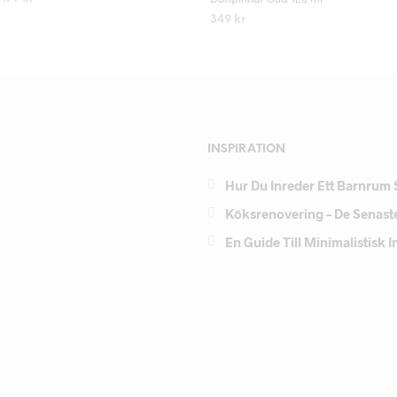
349
kr
LÄS MER
LÄS MER
INSPIRATION
Hur Du Inreder Ett Barnrum 
Köksrenovering – De Senast
En Guide Till Minimalistisk 