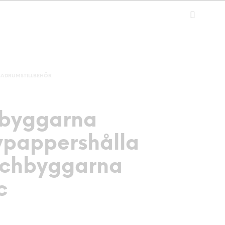
BADRUMSTILLBEHÖR
byggarna
vpappershålla
schbyggarna
c