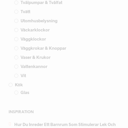
Tvålpumpar & Tvålfat
Tvätt
Utomhusbelysning
Väckarklockor
Väggklockor
Väggkrokar & Knoppar
Vaser & Krukor
Vattenkannor
Vit
Kök
Glas
INSPIRATION
Hur Du Inreder Ett Barnrum Som Stimulerar Lek Och