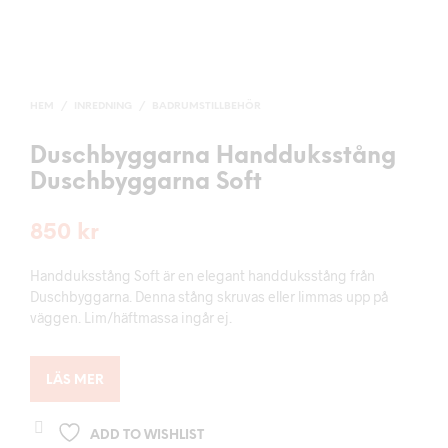
HEM
/
INREDNING
/
BADRUMSTILLBEHÖR
Duschbyggarna Handduksstång
Duschbyggarna Soft
850
kr
Handduksstång Soft är en elegant handduksstång från
Duschbyggarna. Denna stång skruvas eller limmas upp på
väggen. Lim/häftmassa ingår ej.
LÄS MER
ADD TO WISHLIST