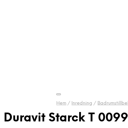
Hem
/
Inredning
/
Badrumstillbe
 Duravit Starck T 009