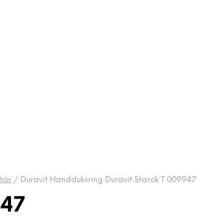
hör
/
Duravit Handduksring Duravit Starck T 009947
947