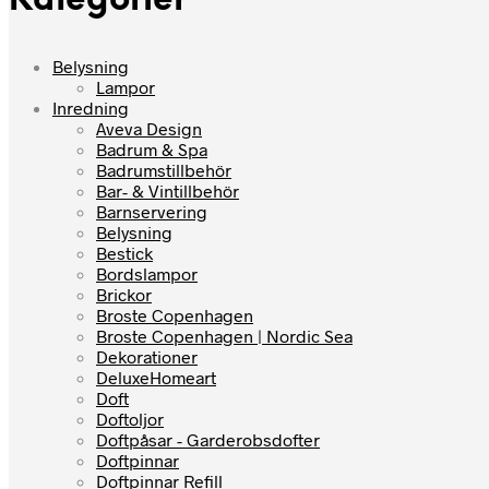
Kategorier
Belysning
Lampor
Inredning
Aveva Design
Badrum & Spa
Badrumstillbehör
Bar- & Vintillbehör
Barnservering
Belysning
Bestick
Bordslampor
Brickor
Broste Copenhagen
Broste Copenhagen | Nordic Sea
Dekorationer
DeluxeHomeart
Doft
Doftoljor
Doftpåsar - Garderobsdofter
Doftpinnar
Doftpinnar Refill