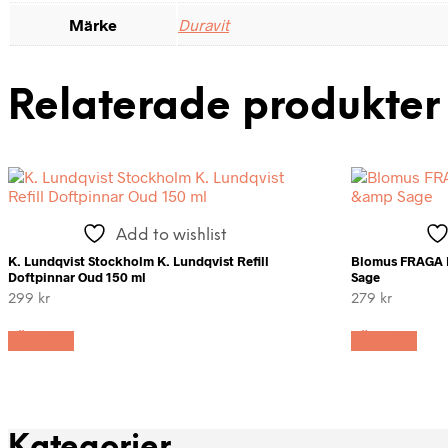
Märke
Duravit
Relaterade produkter
Add to wishlist
K. Lundqvist Stockholm K. Lundqvist Refill
Blomus FRAGA D
Doftpinnar Oud 150 ml
Sage
299
kr
279
kr
LÄS MER
LÄS MER