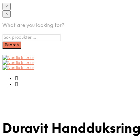
×
×
What are you looking for?
Duravit Handduksring