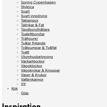
Spring Copenhagen
Styleica
Svart
Svart inredning
Taklampor
Tallrikar & Fat
Tandborsthållare
Toalettborstar
Träfigurer
Tvålar flytande
Tvålpumpar & Tvålfat
Tvätt
Utomhusbelysning
Väckarklockor
Väggklockor
Väggkrokar & Knoppar
Vaser & Krukor
Vattenkannor
Vit
Kök
Glas