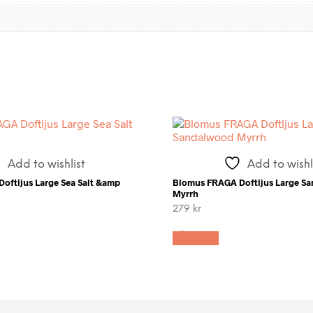
Add to wishlist
Add to wishl
oftljus Large Sea Salt &amp
Blomus FRAGA Doftljus Large S
Myrrh
279
kr
LÄS MER