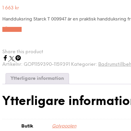
1 663
kr
Handduksring Starck T 009947 är en praktisk handduksring från
LÄS MER
Share this product
Artikelnr:
GOP1159390-1159391
Kategorier:
Badrumstillbe
Ytterligare information
Ytterligare informati
Butik
Golvpoolen