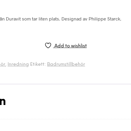
 Duravit som tar liten plats. Designad av Philippe Starck.
Add to wishlist
hör
,
Inredning
Etikett:
Badrumstillbehör
on