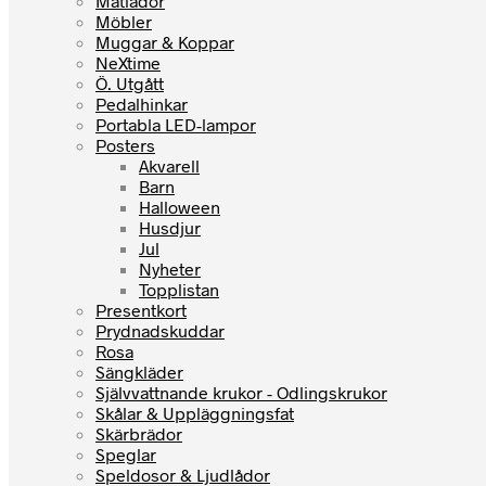
Matlådor
Möbler
Muggar & Koppar
NeXtime
Ö. Utgått
Pedalhinkar
Portabla LED-lampor
Posters
Akvarell
Barn
Halloween
Husdjur
Jul
Nyheter
Topplistan
Presentkort
Prydnadskuddar
Rosa
Sängkläder
Självvattnande krukor - Odlingskrukor
Skålar & Uppläggningsfat
Skärbrädor
Speglar
Speldosor & Ljudlådor