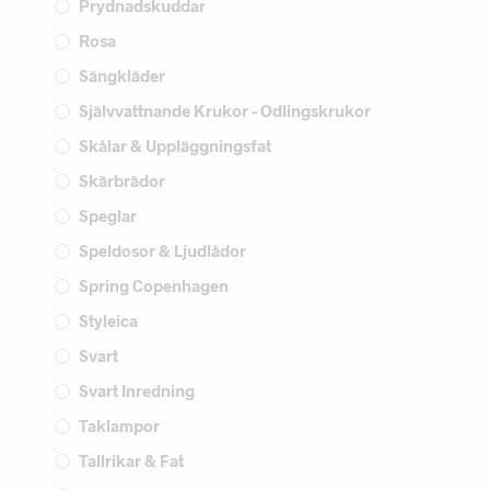
Prydnadskuddar
Rosa
Sängkläder
Självvattnande Krukor - Odlingskrukor
Skålar & Uppläggningsfat
Skärbrädor
Speglar
Speldosor & Ljudlådor
Spring Copenhagen
Styleica
Svart
Svart Inredning
Taklampor
Tallrikar & Fat