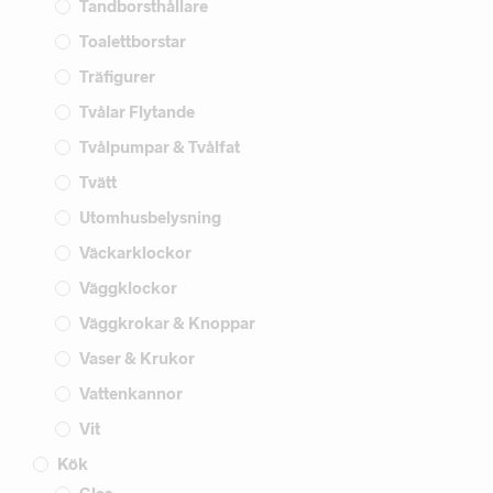
Tandborsthållare
Toalettborstar
Träfigurer
Tvålar Flytande
Tvålpumpar & Tvålfat
Tvätt
Utomhusbelysning
Väckarklockor
Väggklockor
Väggkrokar & Knoppar
Vaser & Krukor
Vattenkannor
Vit
Kök
Glas