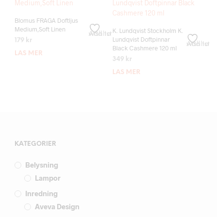
Blomus FRAGA Doftljus
Medium,Soft Linen
K. Lundqvist Stockholm K.
Add to wishlist
Lundqvist Doftpinnar
179
kr
Add to wishlist
Black Cashmere 120 ml
LÄS MER
349
kr
LÄS MER
KATEGORIER
Belysning
Lampor
Inredning
Aveva Design