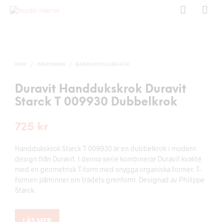
HEM
/
INREDNING
/
BADRUMSTILLBEHÖR
Duravit Handdukskrok Duravit
Starck T 009930 Dubbelkrok
725
kr
Handdukskrok Starck T 009930 är en dubbelkrok i modern
design från Duravit. I denna serie kombinerar Duravit kvalité
med en geometrisk T-form med snygga organiska former. T-
formen påminner om trädets grenform. Designad av Philippe
Starck.
LÄS MER