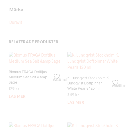
Märke
Duravit
RELATERADE PRODUKTER
Blomus FRAGA Doftljus
Medium Sea Salt &amp
K. Lundqvist Stockholm K.
Add to wishlist
Sage
Lundqvist Doftpinnar
Add to wishlist
White Pearls 120 ml
179
kr
349
kr
LÄS MER
LÄS MER