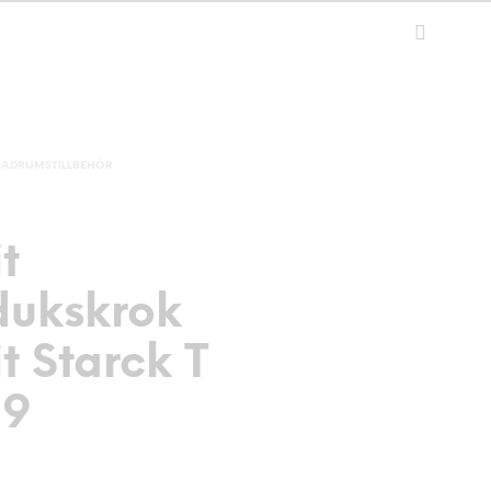
BADRUMSTILLBEHÖR
t
ukskrok
t Starck T
29