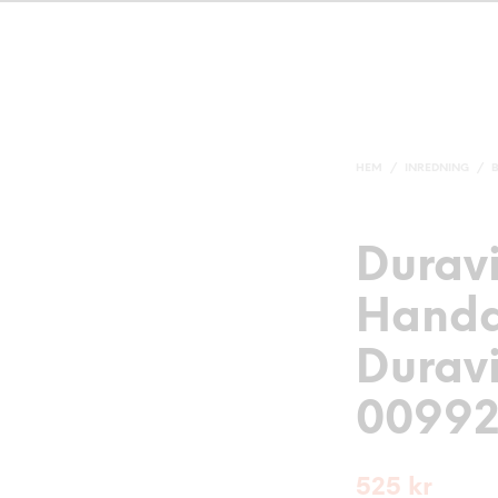
HEM
/
INREDNING
/
Duravi
Handd
Duravi
0099
525
kr