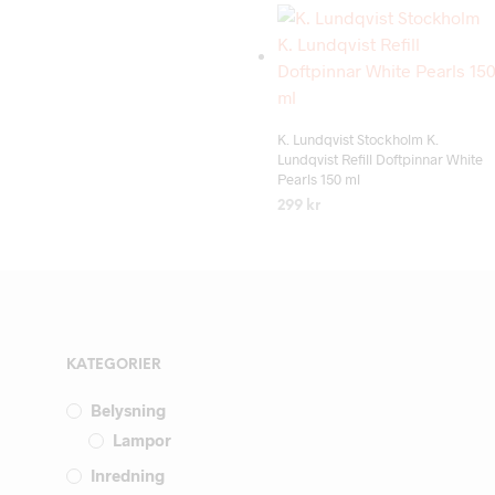
Add to wishlist
K. Lundqvist Stockholm K.
Lundqvist Refill Doftpinnar White
Pearls 150 ml
299
kr
LÄS MER
KATEGORIER
Belysning
Lampor
Inredning