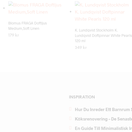
Add to wishlist
Add to wishlist
Blomus FRAGA Doftljus
Medium,Soft Linen
K. Lundqvist Stockholm K.
Lundqvist Doftpinnar White Pearls
179
kr
120 ml
LÄS MER
349
kr
LÄS MER
INSPIRATION
Hur Du Inreder Ett Barnrum 
Köksrenovering – De Senast
En Guide Till Minimalistisk 