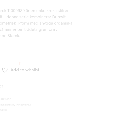
ck T 009929 är en enkelkrok i stilren
it. I denna serie kombinerar Duravit
eometrisk T-form med snygga organiska
 påminner om trädets grenform.
ppe Starck.
Add to wishlist
ct
-1159347
ILLBEHÖR
,
INREDNING
BEHÖR