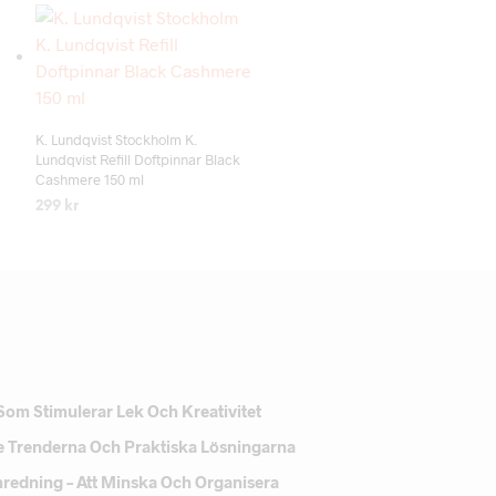
Add to wishlist
K. Lundqvist Stockholm K.
Lundqvist Refill Doftpinnar Black
Cashmere 150 ml
299
kr
LÄS MER
Som Stimulerar Lek Och Kreativitet
e Trenderna Och Praktiska Lösningarna
Inredning – Att Minska Och Organisera