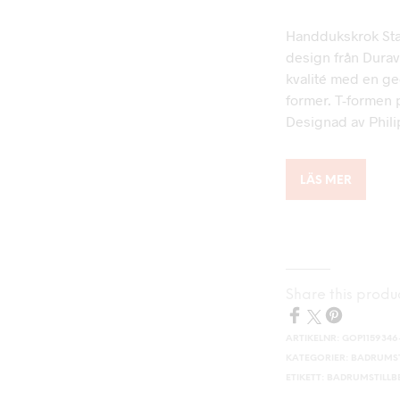
Handdukskrok Star
design från Durav
kvalité med en g
former. T-formen
Designad av Phili
LÄS MER
Share this produ
ARTIKELNR:
GOP1159346
KATEGORIER:
BADRUMST
ETIKETT:
BADRUMSTILL