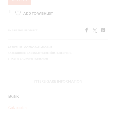
ADD TO WISHLIST
SHARE THIS PRODUCT
ARTIKELNR:
GOP1060616-1060617
KATEGORIER:
BADRUMSTILLBEHÖR
,
INREDNING
ETIKETT:
BADRUMSTILLBEHÖR
YTTERLIGARE INFORMATION
Butik
Golvpoolen