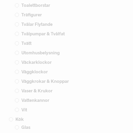
Toalettborstar
Träfigurer
Tvålar Flytande
Tvålpumpar & Tvålfat
Tvätt
Utomhusbelysning
Väckarklockor
Väggklockor
Väggkrokar & Knoppar
Vaser & Krukor
Vattenkannor
Vit
Kök
Glas