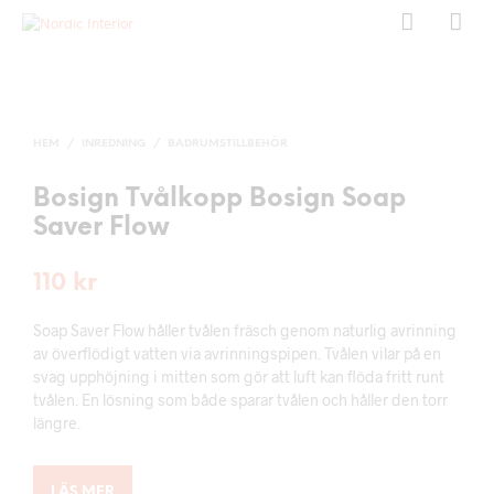
HEM
/
INREDNING
/
BADRUMSTILLBEHÖR
Bosign Tvålkopp Bosign Soap
Saver Flow
110
kr
Soap Saver Flow håller tvålen fräsch genom naturlig avrinning
av överflödigt vatten via avrinningspipen. Tvålen vilar på en
svag upphöjning i mitten som gör att luft kan flöda fritt runt
tvålen. En lösning som både sparar tvålen och håller den torr
längre.
LÄS MER