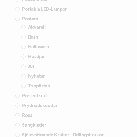
Portabla LED-Lampor
Posters
Akvarell
Barn
Halloween
Husdjur
Jul
Nyheter
Topplistan
Presentkort
Prydnadskuddar
Rosa
Sängkläder
Självvattnande Krukor - Odlingskrukor