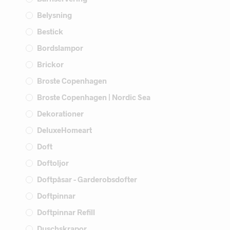
Belysning
Bestick
Bordslampor
Brickor
Broste Copenhagen
Broste Copenhagen | Nordic Sea
Dekorationer
DeluxeHomeart
Doft
Doftoljor
Doftpåsar - Garderobsdofter
Doftpinnar
Doftpinnar Refill
Duschskrapor