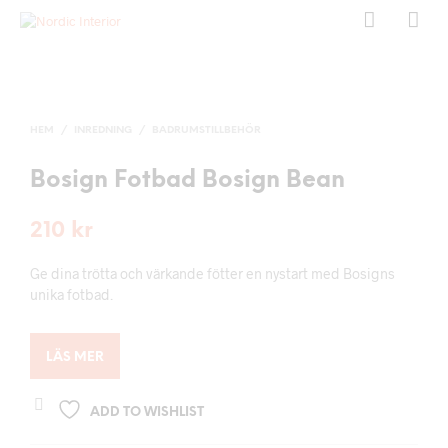
HEM
/
INREDNING
/
BADRUMSTILLBEHÖR
Bosign Fotbad Bosign Bean
210
kr
Ge dina trötta och värkande fötter en nystart med Bosigns
unika fotbad.
LÄS MER
ADD TO WISHLIST