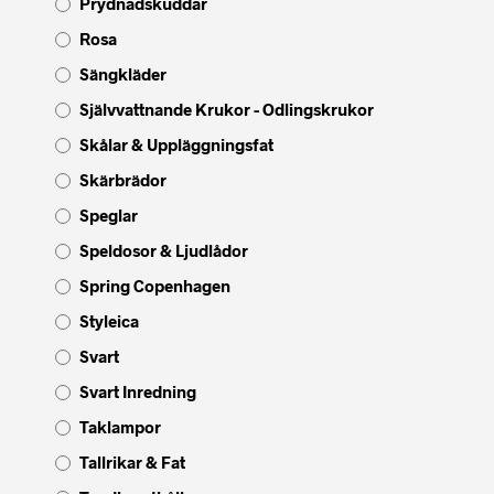
Prydnadskuddar
Rosa
Sängkläder
Självvattnande Krukor - Odlingskrukor
Skålar & Uppläggningsfat
Skärbrädor
Speglar
Speldosor & Ljudlådor
Spring Copenhagen
Styleica
Svart
Svart Inredning
Taklampor
Tallrikar & Fat