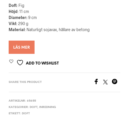
Doft
: Fig
Höjd
: 11 cm
Diameter:
9 cm
Vikt
: 290 g
Material
: Naturligt sojavax, hållare av betong
LÄS MER
ADD TO WISHLIST
SHARE THIS PRODUCT
ARTIKELNR:
65655
KATEGORIER:
DOFT
,
INREDNING
ETIKETT:
DOFT