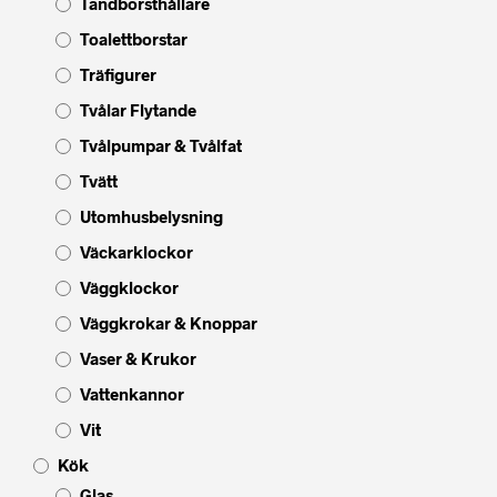
Tandborsthållare
Toalettborstar
Träfigurer
Tvålar Flytande
Tvålpumpar & Tvålfat
Tvätt
Utomhusbelysning
Väckarklockor
Väggklockor
Väggkrokar & Knoppar
Vaser & Krukor
Vattenkannor
Vit
Kök
Glas