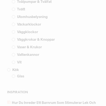
Tvålpumpar & Tvålfat
Tvätt
Utomhusbelysning
Väckarklockor
Väggklockor
Väggkrokar & Knoppar
Vaser & Krukor
Vattenkannor
Vit
Kök
Glas
INSPIRATION
Hur Du Inreder Ett Barnrum Som Stimulerar Lek Och