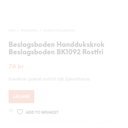
HEM
/
INREDNING
/
BADRUMSTILLBEHÖR
Beslagsboden Handdukskrok
Beslagsboden BK1092 Rostfri
74
kr
Enkelkrok i polerat rostfritt stål. Självhäftande.
LÄS MER
ADD TO WISHLIST