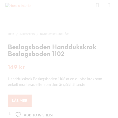
HEM
/
INREDNING
/
BADRUMSTILLBEHÖR
Beslagsboden Handdukskrok
Beslagsboden 1102
149
kr
Handdukskrok Beslagsboden 1102 är en dubbelkrok som
enkelt monteras eftersom den är självhäftande.
LÄS MER
ADD TO WISHLIST