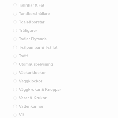
Tallrikar & Fat
Tandborsthållare
Toalettborstar
Träfigurer
Tvålar Flytande
Tvålpumpar & Tvålfat
Tvätt
Utomhusbelysning
Väckarklockor
Väggklockor
Väggkrokar & Knoppar
Vaser & Krukor
Vattenkannor
Vit