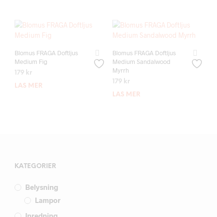
Blomus FRAGA Doftljus
Blomus FRAGA Doftljus
Medium Fig
Medium Sandalwood
Myrrh
179
kr
179
kr
LÄS MER
LÄS MER
KATEGORIER
Belysning
Lampor
Inredning