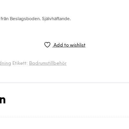
 från Beslagsboden. Självhäftande.
Add to wishlist
dning
Etikett:
Badrumstillbehör
on