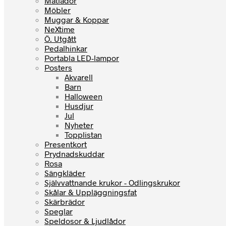
Matlådor
Möbler
Muggar & Koppar
NeXtime
Ö. Utgått
Pedalhinkar
Portabla LED-lampor
Posters
Akvarell
Barn
Halloween
Husdjur
Jul
Nyheter
Topplistan
Presentkort
Prydnadskuddar
Rosa
Sängkläder
Självvattnande krukor - Odlingskrukor
Skålar & Uppläggningsfat
Skärbrädor
Speglar
Speldosor & Ljudlådor