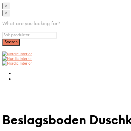
×
×
What are you looking for?
Beslagsboden Duschk