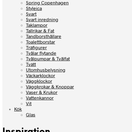
Spring Copenhagen
Styleica
Svart
Svart inredning
Taklampor
Tallrikar & Fat
Tandborsthållare
Toalettborstar
Träfigurer
Tvålar flytande
Tvålpumpar & Tvålfat
Tvätt
Utomhusbelysning
Väckarklockor
Väggklockor
Väggkrokar & Knoppar
Vaser & Krukor
Vattenkannor
Vit
Kök
Glas