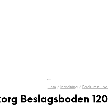
Hem
/
Inredning
/
Badrumstillbe
org Beslagsboden 12