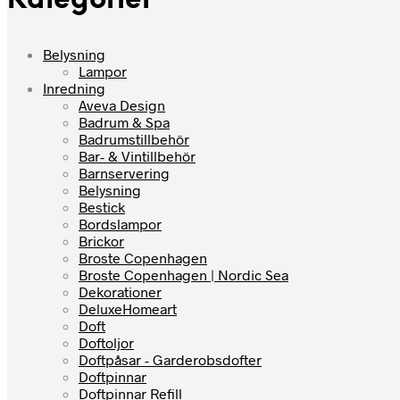
Kategorier
Belysning
Lampor
Inredning
Aveva Design
Badrum & Spa
Badrumstillbehör
Bar- & Vintillbehör
Barnservering
Belysning
Bestick
Bordslampor
Brickor
Broste Copenhagen
Broste Copenhagen | Nordic Sea
Dekorationer
DeluxeHomeart
Doft
Doftoljor
Doftpåsar - Garderobsdofter
Doftpinnar
Doftpinnar Refill