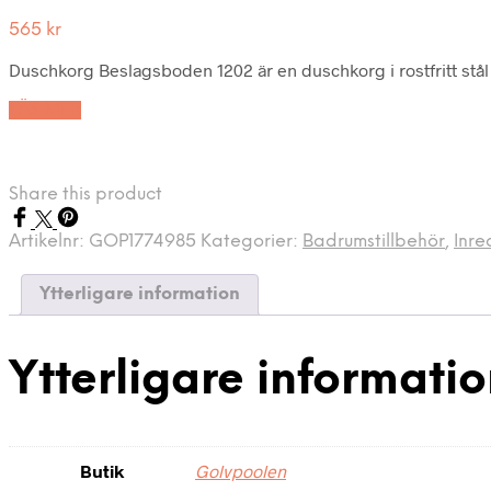
565
kr
Duschkorg Beslagsboden 1202 är en duschkorg i rostfritt stål
LÄS MER
Share this product
Artikelnr:
GOP1774985
Kategorier:
Badrumstillbehör
,
Inre
Ytterligare information
Ytterligare informati
Butik
Golvpoolen