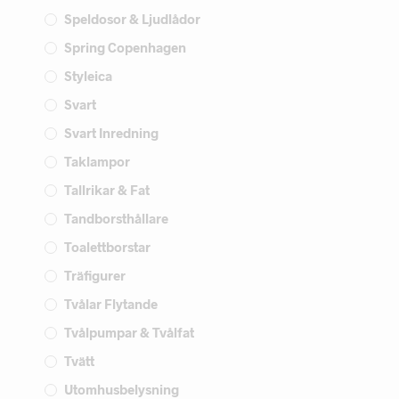
Speldosor & Ljudlådor
Spring Copenhagen
Styleica
Svart
Svart Inredning
Taklampor
Tallrikar & Fat
Tandborsthållare
Toalettborstar
Träfigurer
Tvålar Flytande
Tvålpumpar & Tvålfat
Tvätt
Utomhusbelysning