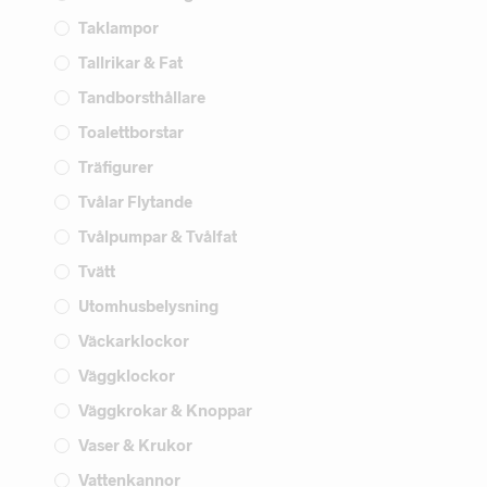
Taklampor
Tallrikar & Fat
Tandborsthållare
Toalettborstar
Träfigurer
Tvålar Flytande
Tvålpumpar & Tvålfat
Tvätt
Utomhusbelysning
Väckarklockor
Väggklockor
Väggkrokar & Knoppar
Vaser & Krukor
Vattenkannor