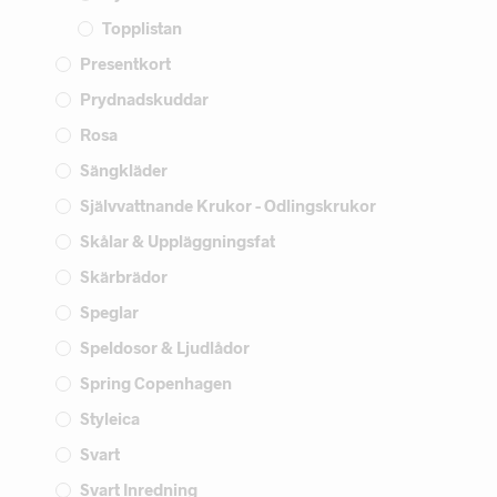
Topplistan
Presentkort
Prydnadskuddar
Rosa
Sängkläder
Självvattnande Krukor - Odlingskrukor
Skålar & Uppläggningsfat
Skärbrädor
Speglar
Speldosor & Ljudlådor
Spring Copenhagen
Styleica
Svart
Svart Inredning