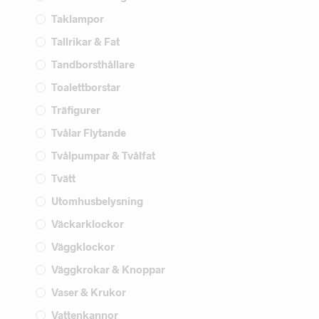
Taklampor
Tallrikar & Fat
Tandborsthållare
Toalettborstar
Träfigurer
Tvålar Flytande
Tvålpumpar & Tvålfat
Tvätt
Utomhusbelysning
Väckarklockor
Väggklockor
Väggkrokar & Knoppar
Vaser & Krukor
Vattenkannor