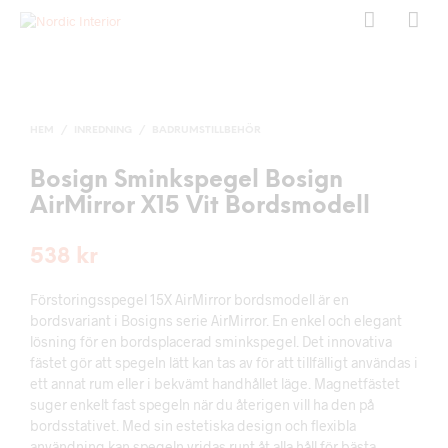
HEM
/
INREDNING
/
BADRUMSTILLBEHÖR
Bosign Sminkspegel Bosign
AirMirror X15 Vit Bordsmodell
538
kr
Förstoringsspegel 15X AirMirror bordsmodell är en
bordsvariant i Bosigns serie AirMirror. En enkel och elegant
lösning för en bordsplacerad sminkspegel. Det innovativa
fästet gör att spegeln lätt kan tas av för att tillfälligt användas i
ett annat rum eller i bekvämt handhållet läge. Magnetfästet
suger enkelt fast spegeln när du återigen vill ha den på
bordsstativet. Med sin estetiska design och flexibla
användning kan spegeln vridas runt åt alla håll för bästa