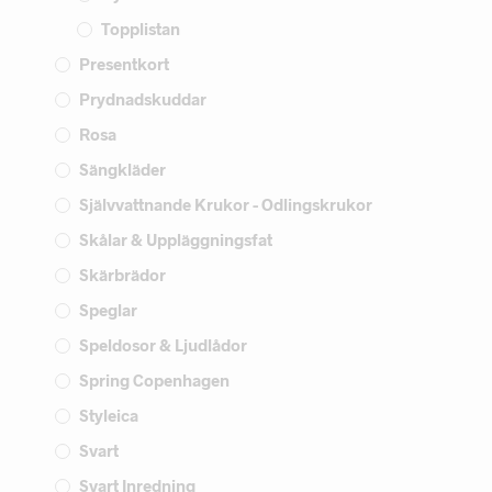
Topplistan
Presentkort
Prydnadskuddar
Rosa
Sängkläder
Självvattnande Krukor - Odlingskrukor
Skålar & Uppläggningsfat
Skärbrädor
Speglar
Speldosor & Ljudlådor
Spring Copenhagen
Styleica
Svart
Svart Inredning