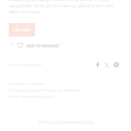
spegelvinkel när du gör din make-up, plockar brynen eller
sätter in linserna.
LÄS MER
ADD TO WISHLIST
SHARE THIS PRODUCT
ARTIKELNR:
GOP1060615
KATEGORIER:
BADRUMSTILLBEHÖR
,
INREDNING
ETIKETT:
BADRUMSTILLBEHÖR
YTTERLIGARE INFORMATION